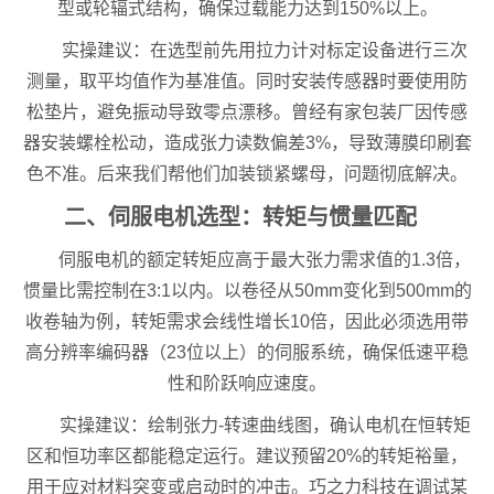
型或轮辐式结构，确保过载能力达到150%以上。
实操建议：在选型前先用拉力计对标定设备进行三次
测量，取平均值作为基准值。同时安装传感器时要使用防
松垫片，避免振动导致零点漂移。曾经有家包装厂因传感
器安装螺栓松动，造成张力读数偏差3%，导致薄膜印刷套
色不准。后来我们帮他们加装锁紧螺母，问题彻底解决。
二、伺服电机选型：转矩与惯量匹配
伺服电机的额定转矩应高于最大张力需求值的1.3倍，
惯量比需控制在3:1以内。以卷径从50mm变化到500mm的
收卷轴为例，转矩需求会线性增长10倍，因此必须选用带
高分辨率编码器（23位以上）的伺服系统，确保低速平稳
性和阶跃响应速度。
实操建议：绘制张力-转速曲线图，确认电机在恒转矩
区和恒功率区都能稳定运行。建议预留20%的转矩裕量，
用于应对材料突变或启动时的冲击。巧之力科技在调试某