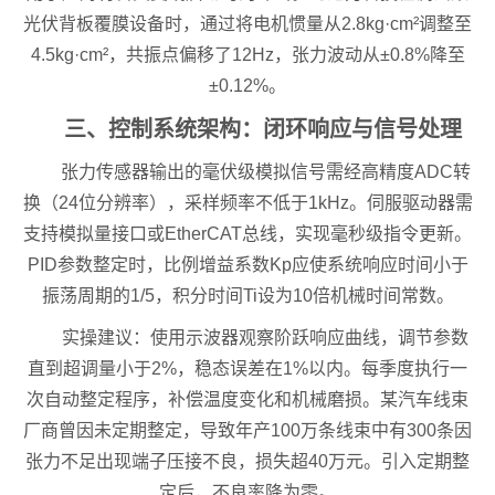
光伏背板覆膜设备时，通过将电机惯量从2.8kg·cm²调整至
4.5kg·cm²，共振点偏移了12Hz，张力波动从±0.8%降至
±0.12%。
三、控制系统架构：闭环响应与信号处理
张力传感器输出的毫伏级模拟信号需经高精度ADC转
换（24位分辨率），采样频率不低于1kHz。伺服驱动器需
支持模拟量接口或EtherCAT总线，实现毫秒级指令更新。
PID参数整定时，比例增益系数Kp应使系统响应时间小于
振荡周期的1/5，积分时间Ti设为10倍机械时间常数。
实操建议：使用示波器观察阶跃响应曲线，调节参数
直到超调量小于2%，稳态误差在1%以内。每季度执行一
次自动整定程序，补偿温度变化和机械磨损。某汽车线束
厂商曾因未定期整定，导致年产100万条线束中有300条因
张力不足出现端子压接不良，损失超40万元。引入定期整
定后，不良率降为零。