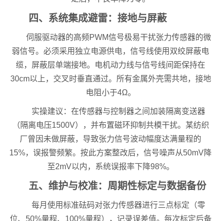
四、系统集成避雷：接地与屏蔽
伺服驱动器的高频PWM信号极易干扰张力传感器的微
弱信号。必须采用独立电源供电，信号线使用双绞屏蔽电
缆，屏蔽层单端接地。电机动力线与信号线间距保持在
30cm以上，交叉时垂直通过。所有金属外壳需共地，接地
电阻小于4Ω。
实操建议：在传感器与控制器之间加装隔离变送器
（隔离电压1500V），并布置磁环抑制共模干扰。某纺织
厂曾因未做屏蔽，导致张力信号波动幅度达满量程的
15%，误报警频繁。按此方案整改后，信号噪声从50mV降
至2mV以内，系统误报率下降98%。
五、维护与校准：周期性标定与数据备份
每月使用标准砝码对张力传感器进行三点标定（零
位、50%量程、100%量程），记录误差值。每次标定后备