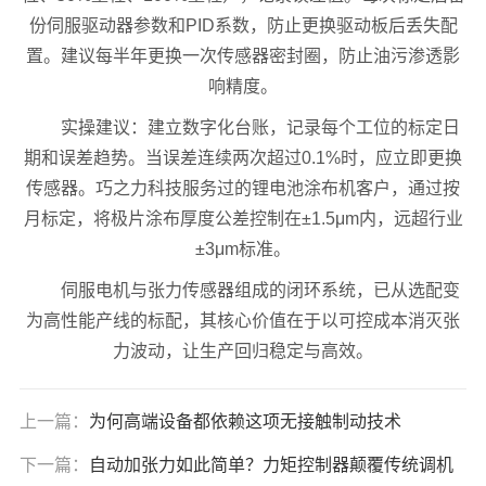
份伺服驱动器参数和PID系数，防止更换驱动板后丢失配
置。建议每半年更换一次传感器密封圈，防止油污渗透影
响精度。
实操建议：建立数字化台账，记录每个工位的标定日
期和误差趋势。当误差连续两次超过0.1%时，应立即更换
传感器。巧之力科技服务过的锂电池涂布机客户，通过按
月标定，将极片涂布厚度公差控制在±1.5μm内，远超行业
±3μm标准。
伺服电机与张力传感器组成的闭环系统，已从选配变
为高性能产线的标配，其核心价值在于以可控成本消灭张
力波动，让生产回归稳定与高效。
上一篇：
为何高端设备都依赖这项无接触制动技术
下一篇：
自动加张力如此简单？力矩控制器颠覆传统调机