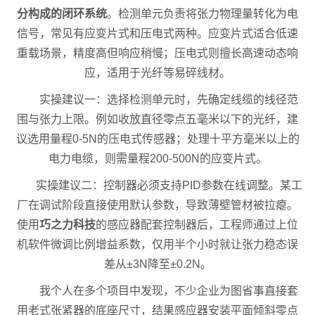
分构成的闭环系统
。检测单元负责将张力物理量转化为电
信号，常见有应变片式和压电式两种。应变片式适合低速
重载场景，精度高但响应稍慢；压电式则擅长高速动态响
应，适用于光纤等易碎线材。
实操建议一：选择检测单元时，先确定线缆的线径范
围与张力上限。例如收放直径零点五毫米以下的光纤，建
议选用量程0-5N的压电式传感器；处理十平方毫米以上的
电力电缆，则需量程200-500N的应变片式。
实操建议二：控制器必须支持PID参数在线调整。某工
厂在调试阶段直接使用默认参数，导致薄壁管材被拉瘪。
使用
巧之力科技
的感应器配套控制器后，工程师通过上位
机软件微调比例增益系数，仅用半个小时就让张力稳态误
差从±3N降至±0.2N。
我个人在多个项目中发现，不少企业为图省事直接套
用老式张紧器的底座尺寸，结果感应器安装平面倾斜零点