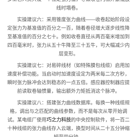
线时塌卷。
实操建议六：采用锥度张力曲线——收卷起始阶段设
定张力为基准值的百分之一百，随着卷径增大逐步线性降
至基准值的百分之七十。例如收卷直径从两百毫米增加到
四百毫米时，张力从五十牛降至三十五牛，可大幅减少内
层变形。
实操建议七：对易碎线材（如特殊膜包线缆）启用加
速度补偿功能。当启动时加速度设定为两米每二次方秒，
瞬时张力脉冲会达到稳态的一点五倍。感应器控制器应提
前读取卷轴惯量，输出额外力矩抵消这个脉冲。
实操建议八：搭建张力曲线数据库。每换一种线缆规
格，调出与之匹配的曲线参数，而不是每次从零开始调
试。某电缆厂使用
巧之力科技
的中央控制软件，将一百二
十种线缆的张力曲线存入云端，换型时间从二十五分钟缩
短至四分钟。