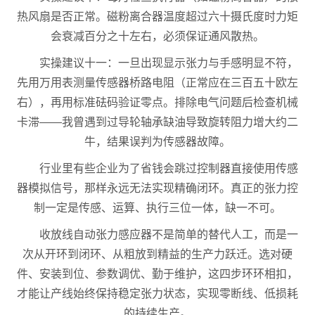
热风扇是否正常。磁粉离合器温度超过六十摄氏度时力矩
会衰减百分之十左右，必须保证通风散热。
实操建议十一：一旦出现显示张力与手感明显不符，
先用万用表测量传感器桥路电阻（正常应在三百五十欧左
右），再用标准砝码验证零点。排除电气问题后检查机械
卡滞——我曾遇到过导轮轴承缺油导致旋转阻力增大约二
牛，结果误判为传感器故障。
行业里有些企业为了省钱会跳过控制器直接使用传感
器模拟信号，那样永远无法实现精确闭环。真正的张力控
制一定是传感、运算、执行三位一体，缺一不可。
收放线自动张力感应器不是简单的替代人工，而是一
次从开环到闭环、从粗放到精益的生产力跃迁。选对硬
件、安装到位、参数调优、勤于维护，这四步环环相扣，
才能让产线始终保持稳定张力状态，实现零断线、低损耗
的持续生产。