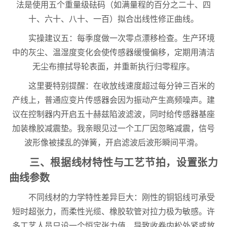
法是使用五个重量级砝码（如满量程的百分之二十、四
十、六十、八十、一百）拟合出线性修正曲线。
实操建议五：每季度做一次零点漂移检查。生产环境
中的灰尘、温湿度变化会使传感器缓慢偏移，定期用清洁
无尘布擦拭导轮表面，并重新执行归零程序。
这里要特别提醒：在收放线速度超过每分钟三百米的
产线上，普通应变片传感器会因为振动产生高频噪声。建
议在控制器内开启五十赫兹陷波滤波，同时给传感器基座
加装橡胶减震垫。我亲眼见过一个工厂因忽略减震，信号
波形像被揉乱的弹簧，开启滤波后波形瞬间平滑。
三、根据线材特性与工艺节拍，设置张力
曲线参数
不同线材的力学特性差异巨大：刚性的铜铝线可承受
短时超张力，而柔性光缆、橡胶软管对拉力极为敏感。许
多工艺人员只设一个恒定张力值，导致收卷内松外紧或放