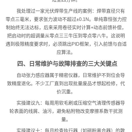
我处理过一家光伏焊带生产线的案例：焊带直径只有
零点三毫米，要求张力波动不超过±0.1N。单纯靠恒张力控
制始终无法达标，后来采用卷径实时计算+动态前馈补偿，
把启动时的超调量从零点三三牛压到零点零八牛。这说明
遇到极限精度要求时，必须跳出PID框架，引入前馈与自适
应算法。
四、日常维护与故障排查的三大关键点
自动张力感应器属于精密仪器，日常维护不到位会导
致精度退化。不少工厂直到出现批量废品才想起检修，代
价沉重。
实操建议九：每周用软毛刷或压缩空气清理传感器导
轮表面的线屑、油污，避免粘附物改变摩擦系数干扰测
量。
实操建议十：每月检查执行器（如磁粉离合器）的散