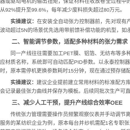
器或驱动电机的输出扭矩，保证材料在收放卷全过程中
从92%提升至99.6%，每年减少废料损失超过80万元。
实操建议：
在安装全自动张力控制器前，先对现有
波动超过5N的场景优先选用带前馈补偿功能的机型，如永
二、智能调节参数，适配多种材料的张力需求
同一产线往往需要加工PET膜、铝箔、无纺布等
应材质名称，系统即可自动匹配PID参数。以永泰控制
时，原本需停机更换参数耗时15分钟，现在通过预存储
实操建议：
建议企业提前建立常用材料的标准配方库
会记录最佳张力曲线并保存为模板。后续同批次生产可
三、减少人工干预，提升产线综合效率OEE
传统张力管理需要操作员频繁观察仪表并手动调节
服务的某纺织企业为例，原本每台并纱机需配1名专职张