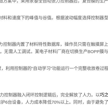
造方案中，采用永泰全自动张力控制器后，复合膜的生
材料和速度下的峰值与谷值。根据波动幅度选择控制器
张力控制器内置了材料特性数据库，操作员只需在触摸屏
，无需人工调试。某电子材料厂商在切换生产BOPP膜
，利用控制器的“自动学习”功能运行一个完整收放卷过
张力控制器融入闭环控制逻辑后，完全解放了人力。以
巧
护6台设备，人力成本降低70%以上。同时，由于避免