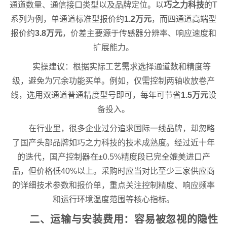
通道数量、通信接口类型以及品牌定位。以
巧之力科技
的T
系列为例，单通道标准型报价约
1.2万元
，而四通道高端型
报价约
3.8万元
，价差主要源于传感器分辨率、响应速度和
扩展能力。
实操建议：根据实际工艺需求选择通道数和精度等
级，避免为冗余功能买单。例如，仅需控制两轴收放卷产
线，选用双通道普通精度型号即可，每年可节省
1.5万元
设
备投入。
在行业里，很多企业过分追求国际一线品牌，却忽略
了国产头部品牌如巧之力科技的技术成熟度。经过近十年
的迭代，国产控制器在±0.5%精度段已完全媲美进口产
品，但价格低40%以上。采购时应当对比至少三家供应商
的详细技术参数和报价单，重点关注控制精度、响应频率
和运行环境温度范围等核心指标。
二、运输与安装费用：容易被忽视的隐性