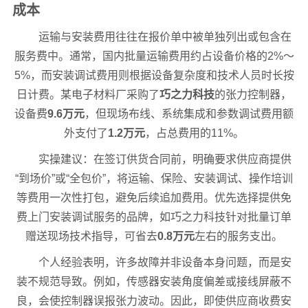
成本
运输与安装费用往往在报价单中被单独列出或包含在
服务费中。通常，国内批量运输费用约占设备价格的2%～
5%，而安装调试费用则根据设备复杂度和技术人员时长按
日计费。某电子材料厂采购了
巧之力科技
的张力控制器，
设备费
9.6万元
，但现场布线、系统集成和参数调试费用额
外支付了
1.2万元
，占总费用的11%。
实操建议：在签订供货合同前，明确要求供应商提供
“到场价”或“全包价”，将运输、保险、安装调试、操作培训
等费用一次性打包，避免后续追加费用。优先选择提供免
费上门安装调试服务的品牌，如巧之力科技针对批量订单
赠送现场技术指导，可省去
0.8万元
左右的服务支出。
个人经验表明，许多故障并非设备本身问题，而是安
装不规范导致。例如，传感器安装角度偏差或接线屏蔽不
良，会使控制器误报张力波动。因此，即使供应商收费安