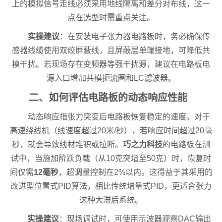
上的模拟信号走线必须采用地线隔离和差分对布线，这一
点在选型时需重点关注。
实操建议
：在安装电子张力器电路板时，务必确保传
感器线缆使用双绞屏蔽线，且屏蔽层单端接地，可降低共
模干扰。若现场存在变频器等强干扰源，建议在电路板电
源入口增加共模扼流圈和LC滤波器。
二、如何评估电路板的动态响应性能
动态响应指张力突变后电路板恢复稳定的速度。对于
高速绕线机（线速度超过20米/秒），若响应时间超过20毫
秒，就会导致线材堆积或拉断。
巧之力科技
的电路板在测
试中，当施加阶跃负载（从10克突增至50克）时，恢复时
间仅需
12毫秒
，超调量控制在2%以内。这得益于其采用的
改进型位置式PID算法，相比传统增量式PID，更适合张力
这种大滞后系统。
实操建议
：现场调试时，可使用示波器观察DAC输出