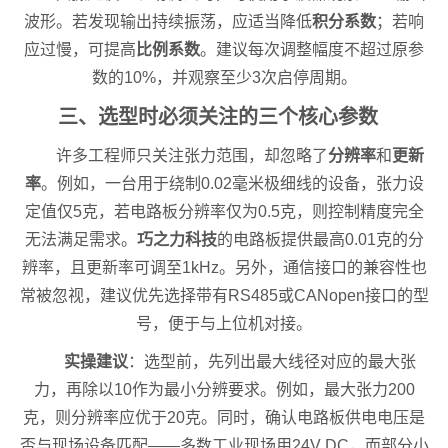
波形。若发现输出持续振荡，应适当降低
积分系数
；若响
应过慢，可提高
比例系数
。建议每次调整幅度不超过原参
数的10%，并观察至少3次启停周期。
三、选型时必须关注的三个核心参数
许多工程师只关注张力范围，却忽略了
分辨率
和
更新
率
。例如，一台用于绕制0.02毫米极细线的设备，张力设
定值仅5克，若电路板分辨率仅为0.5克，则控制精度完全
无法满足需求。
巧之力科技
的电路板提供最高0.01克的分
辨率，且更新率可调至1kHz。另外，通信接口的兼容性也
常被忽视，建议优先选择带有RS485或CANopen接口的型
号，便于与上位机对接。
实操建议
：选型前，先列出最大线径对应的最大张
力，再除以10作为最小分辨要求。例如，最大张力200
克，则分辨率应优于20克。同时，确认电路板供电电压是
否与现场设备匹配——多数工业现场用24V DC，而部分小