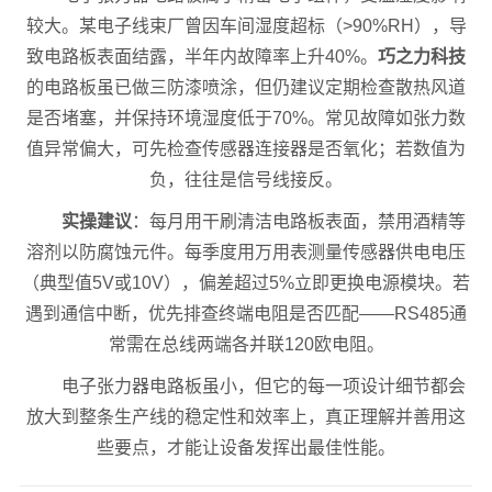
较大。某电子线束厂曾因车间湿度超标（>90%RH），导
致电路板表面结露，半年内故障率上升40%。
巧之力科技
的电路板虽已做三防漆喷涂，但仍建议定期检查散热风道
是否堵塞，并保持环境湿度低于70%。常见故障如张力数
值异常偏大，可先检查传感器连接器是否氧化；若数值为
负，往往是信号线接反。
实操建议
：每月用干刷清洁电路板表面，禁用酒精等
溶剂以防腐蚀元件。每季度用万用表测量传感器供电电压
（典型值5V或10V），偏差超过5%立即更换电源模块。若
遇到通信中断，优先排查终端电阻是否匹配——RS485通
常需在总线两端各并联120欧电阻。
电子张力器电路板虽小，但它的每一项设计细节都会
放大到整条生产线的稳定性和效率上，真正理解并善用这
些要点，才能让设备发挥出最佳性能。