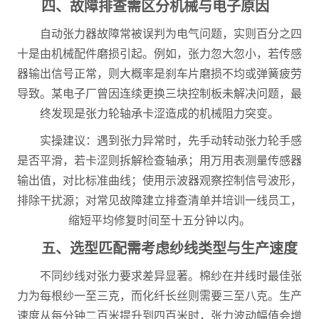
四、故障排查需区分机械与电子原因
自动张力器故障常被误判为电气问题，实则百分之四
十是由机械配件磨损引起。例如，张力忽大忽小，若传感
器输出信号正常，则大概率是刹车片磨损不均或弹簧疲劳
导致。某电子厂曾因连续更换三块控制板未解决问题，最
终发现是张力轮轴承卡涩造成的机械阻力突变。
实操建议：遇到张力异常时，先手动转动张力轮手感
是否平滑，若卡涩则拆解检查轴承；用万用表测量传感器
输出值，对比标准曲线；使用示波器观察控制信号波形，
排除干扰源；对常见故障建立排查清单并培训一线员工，
缩短平均修复时间至十五分钟以内。
五、选型匹配需考虑纱线类型与生产速度
不同纱线对张力要求差异显著。棉纱在并线时最佳张
力为每根纱一至三克，而化纤长丝则需要三至八克。生产
速度从每分钟二百米提升到四百米时，张力波动幅值会增