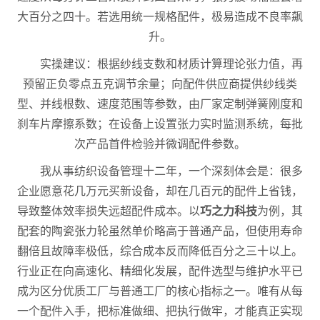
大百分之四十。若选用统一规格配件，极易造成不良率飙
升。
实操建议：根据纱线支数和材质计算理论张力值，再
预留正负零点五克调节余量；向配件供应商提供纱线类
型、并线根数、速度范围等参数，由厂家定制弹簧刚度和
刹车片摩擦系数；在设备上设置张力实时监测系统，每批
次产品首件检验并微调配件参数。
我从事纺织设备管理十二年，一个深刻体会是：很多
企业愿意花几万元买新设备，却在几百元的配件上省钱，
导致整体效率损失远超配件成本。以
巧之力科技
为例，其
配套的陶瓷张力轮虽然单价略高于普通产品，但使用寿命
翻倍且故障率极低，综合成本反而降低百分之三十以上。
行业正在向高速化、精细化发展，配件选型与维护水平已
成为区分优质工厂与普通工厂的核心指标之一。唯有从每
一个配件入手，把标准做细、把执行做牢，才能真正实现