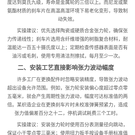
度达到莫氏九级，寿命是金属轮的三倍以上。而尼龙或聚
氨酯材质的刹车片在高温高湿环境下易老化变形，导致制
动失效。
实操建议：优先选择陶瓷或硬质合金张力轮，确保张
力传递线性；刹车片选用含纤维增强的树脂复合材料，耐
温能达一百五十摄氏度以上；定期检查传感器表面是否有
油污或毛刺，使用专用清洁剂擦拭，每月至少一次。
二、安装工艺直接影响张力波动幅度
许多工厂在更换配件时忽略安装精度，导致张力波动
超出设备允许范围。例如，张力轮安装偏心度超过零点零
五毫米，就会产生周期性张力波动，幅度可达标准值的两
倍。某织造企业在更换刹车片时未校准弹簧预紧力，造成
张力值偏差百分之十二，停机调试耗费三个工时。
实操建议：安装张力轮时使用百分表测量径向跳动，
保证小于零点零三毫米；使用扭力扳手按设备手册标准值