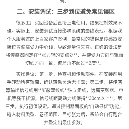
镜。
二、安装调试：三步到位避免常见误区
很多工厂买回设备后直接上电使用，结果控制效果不
佳。实际上，安装调试直接影响系统的最终表现。根据我
个人服务过的上百家客户案例，最常见的错误是传感器安
装位置偏离受力中心线，导致测量值失真。正确的做法是
将传感器固定在**张力辊的支点处**，并使受力方向与辊面
切线方向一致，偏差角不超过**2度**。
实操建议：第一步，检查机械传动部件。在安装前用
手转动所有辊筒，确认转动灵活无卡滞；第二步，将传感
器输出信号线用**屏蔽双绞线**独立走线，远离变频器、电
机等强干扰源，信号线距离动力线保持**30cm以上**；第
三步，执行初值设定。通过控制器面板的“自动寻优”功能，
输入材料类型、卷径范围、目标张力后，系统会自行跑合
并整定出最佳参数。