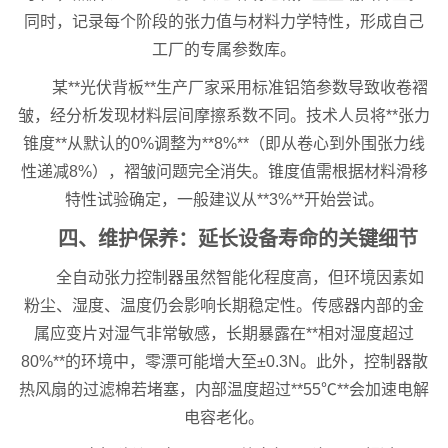
同时，记录每个阶段的张力值与材料力学特性，形成自己
工厂的专属参数库。
某**光伏背板**生产厂家采用标准铝箔参数导致收卷褶
皱，经分析发现材料层间摩擦系数不同。技术人员将**张力
锥度**从默认的0%调整为**8%**（即从卷心到外围张力线
性递减8%），褶皱问题完全消失。锥度值需根据材料滑移
特性试验确定，一般建议从**3%**开始尝试。
四、维护保养：延长设备寿命的关键细节
全自动张力控制器虽然智能化程度高，但环境因素如
粉尘、湿度、温度仍会影响长期稳定性。传感器内部的金
属应变片对湿气非常敏感，长期暴露在**相对湿度超过
80%**的环境中，零漂可能增大至±0.3N。此外，控制器散
热风扇的过滤棉若堵塞，内部温度超过**55℃**会加速电解
电容老化。