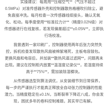
实操建议：每周用**压缩空气**（气压不超过
0.5MPa）对准传感器外壳和控制器散热格栅吹扫除尘，避
免直接冲洗。每月检查一次传感器线缆接头，确认无氧
化、松动。每季度使用**标准拉力计**（精度0.02N级）对
传感器进行在线复核，若发现偏差超过**±0.05N**，立即执
行场校准。
我曾遇到一家印刷厂，控制器使用两年后张力突然失
控，拆机检查发现散热风扇被棉絮堵死，主板电容鼓包。
更换风扇和电容后，并加装**散热风道过滤网**，问题再未
出现。建议在控制柜内放置**温湿度记录仪**，若湿度持续
高于**75%**，需加装除湿模块。
从传感器选型到算法调优，从安装细节到日常保养，
每一步的严谨执行才能真正释放全自动张力控制器的性能
潜力。当精度稳定在±0.1N，当断裂率下降近八成，你会发
现，困扰多年的卷料控制难题，其实早已有解。