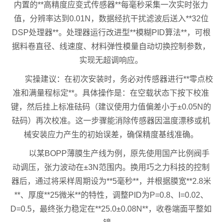
内置的**高精度应变式传感器**每毫秒采集一次实时张力
值，分辨率达到0.01N，数据经抗干扰滤波后送入**32位
DSP处理器**。处理器运行改进型**模糊PID算法**，可根
据料卷直径、线速度、材料弹性模量自动切换控制参数，
实现无超调响应。
实操建议：在初次安装时，务必对传感器进行**零点校
准和满量程标定**。具体操作是：在空载状态下按下校准
键，然后挂上标准砝码（建议使用力值偏差小于±0.05N的
砝码）再次校准。这一步骤能消除传感器因温度漂移或机
械安装应力产生的初始误差，确保精度基线准确。
以某BOPP薄膜生产线为例，原先使用国产比例阀手
动调压，张力波动在±3N范围内。换用巧之力科技的控制
器后，通过将采样周期设为**5毫秒**，并根据膜宽**2.8米
**、厚度**25微米**的特性，调整PID为P=0.8、I=0.02、
D=0.5，最终张力稳定在**25.0±0.08N**，收卷端面平整如