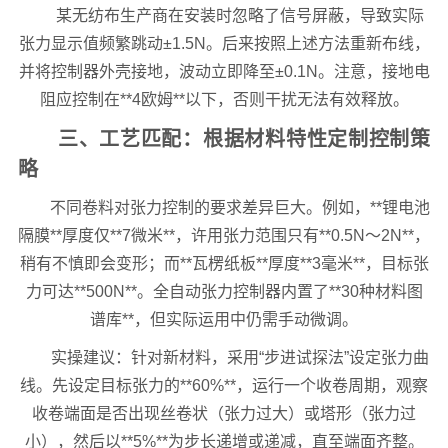
某无纺布生产商在安装时忽略了信号屏蔽，导致实际
张力显示值频繁跳动±1.5N。后来按照上述方法重新布线，
并将控制器外壳接地，波动立即降至±0.1N。注意，接地电
阻应控制在**4欧姆**以下，否则干扰无法有效释放。
三、工艺匹配：根据材料特性定制控制策
略
不同卷料对张力控制的要求差异巨大。例如，**锂电池
隔膜**厚度仅**7微米**，许用张力范围只有**0.5N～2N**，
稍有不慎即会变形；而**瓦楞纸板**厚度**3毫米**，目标张
力可达**500N**。全自动张力控制器内置了**30种材料图
谱库**，但实际运用中仍需手动微调。
实操建议：针对新材料，采用“步进试探法”设定张力曲
线。先设定目标张力的**60%**，运行一个收卷周期，观察
收卷端面是否出现丝卷状（张力过大）或塔形（张力过
小），然后以**5%**为步长递增或递减，直至端面齐整。