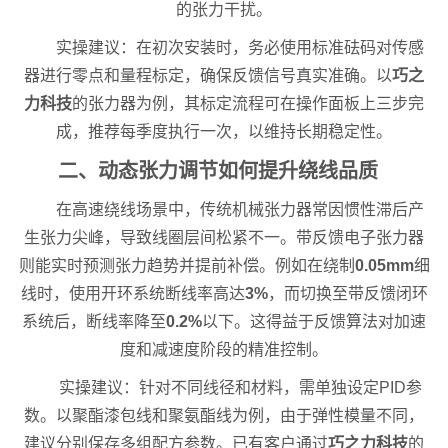
的张力干扰。
实操建议：在初次安装时，务必使用标准砝码对传感
器进行零点和量程标定，确保反馈信号真实准确。以
巧之
力科技
的张力器为例，其标定流程可在操作面板上三步完
成，推荐每季度执行一次，以维持长期稳定性。
二、动态张力调节如何提升绕线品质
在高速绕线场景中，传统机械张力器常因惯性滞后产
生张力尖峰，导致线圈层间松紧不一。带反馈电子张力器
则能实时预测张力趋势并提前补偿。例如在绕制
0.05mm
细
线时，使用开环系统断线率高达
3%
，而切换至带反馈闭环
系统后，断线率降至
0.2%
以下。这得益于反馈算法对加速
度和减速度阶段的精准控制。
实操建议：针对不同线径和材料，需单独设定PID参
数。以聚酯漆包线和聚氨酯线为例，由于弹性模量不同，
建议分别保存多组配方参数。已有客户通过
巧之力科技
的