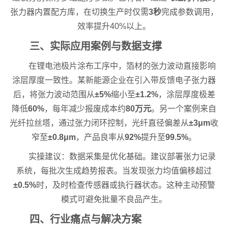
张力器内置配方库，在切换生产时仅需
3秒
完成参数调用，
效率提升40%以上。
三、实际应用案例与数据支撑
在锂电池极片涂布工序中，箔材的张力波动直接影响
涂层厚度一致性。某新能源企业在引入带反馈电子张力器
后，将张力波动范围从
±5%
缩小至
±1.2%
，涂层厚度极差
降低
60%
，每年减少报废成本约
80万元
。另一个案例来自
光纤拉丝塔，通过张力闭环控制，光纤直径偏差从
±3μm
收
窄至
±0.8μm
，产品良率从
92%
提升至
99.5%
。
实操建议：数据采集是优化基础。建议部署张力记录
系统，每批次生成趋势报表。当发现张力均值偏移超过
±0.5%
时，及时检查传感器或执行器状态。这种主动预警
模式可避免批量不良品产生。
四、行业痛点与解决方案