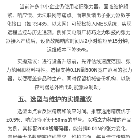
当前许多中小企业仍使用老旧张力器，面临维护频
繁、响应慢、无法联网等痛点。而带反馈电子张力器数字
化接口（如RS485、以太网）可轻松接入MES系统，实现
远程监控与历史追溯。例如某电缆厂将
巧之力科技
的张力
器接入产线后，设备故障响应时间从
2小时
缩短至
15分钟
，
运维成本下降
35%
。
实操建议：进行设备升级前，先评估线速度范围、张
力范围和材料特性。选择支持
0.1N到500N
宽广范围的张力
器，以便覆盖多品种生产。同时保留机械备份机构，以防
控制器意外断电时能紧急制动。
五、选型与维护的实操建议
选型重点看反馈精度和响应时间。推荐选用精度优于
±0.5%
、响应时间低于
50ms
的型号。以
巧之力科技
的产品
为例，其标配
2000线编码器
，能分辨
0.01N
的张力变化，
满足绝大多数精密绕线需求。维护方面，每月清洁传感器