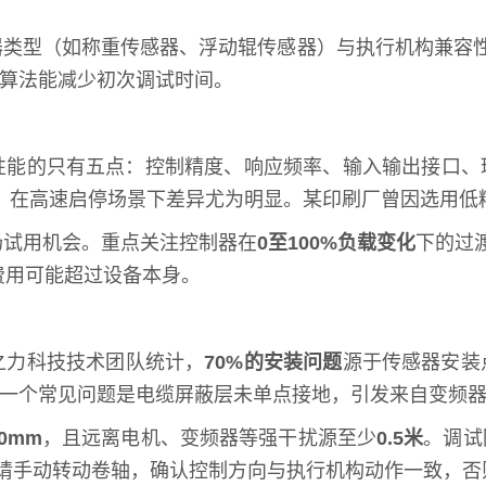
器类型（如称重传感器、浮动辊传感器）与执行机构兼容
应算法能减少初次调试时间。
性能的只有五点：控制精度、响应频率、输入输出接口、
，在高速启停场景下差异尤为明显。某印刷厂曾因选用低
场试用机会。重点关注控制器在
0至100%负载变化
下的过
造费用可能超过设备本身。
之力科技技术团队统计，
70%的安装问题
源于传感器安装
一个常见问题是电缆屏蔽层未单点接地，引发来自变频
0mm
，且远离电机、变频器等强干扰源至少
0.5米
。调试
请手动转动卷轴，确认控制方向与执行机构动作一致，否