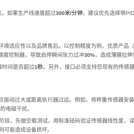
性。如果生产线速度超过
300米/分钟
，建议优先选择带PI
环境适应性以及品牌售后。以控制精度为例，优质产品
精度控制器，导致启停瞬间张力过冲
30%
，造成薄膜拉伸
渡时间是否超过
1秒
。另外，接口必须支持您现有的传感
点振动过大或距离执行器过远。例如，将称重传感器安
器的电磁干扰。
阶段，先做空载测试，用标准砝码验证传感器线性度，
则可能造成设备损坏。