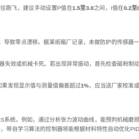
往往跑飞，建议手动设置P值在
1.5至3.0
之间，I值在
0.2至
，导致零点漂移。据某纸箱厂记录，未做防护的传感器
器失效或机械卡死。若出现异常振动，首先检查磁粉制
如果发现显示值与测量值偏差超过
1%
，应当送厂家校准
ES系统。例如，通过分析张力波动曲线，能预判机械磨
，带自学习算法的控制器将能根据材料特性自动优化PI