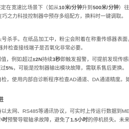
整定在宽速比场景下（如从
10米/分钟
升到
500米/分钟
）
在巧之力科技控制器中预存多组配方，换料时一键调取。
头号杀手。在纸品加工中，粉尘会附着在称重传感器表面
器并检查接线端子是否氧化非常必要。
阈值，例如超过
±2N
持续
3秒
即触发报警，可提前发现传感
超过
5%
，可能是控制器输出模块故障，需联系售后更换。
检，使用内部自诊断程序检查AD通道、DA通道精度。
进
以太网、RS485等通讯协议，可实时上传运行数据到M
小时
预警导辊轴承故障，避免了
1.5小时
的停机损失。未来