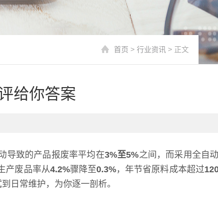
首页
>
行业资讯
> 正文
评给你答案
动导致的产品报废率平均在
3%至5%
之间，而采用全自
生产废品率从
4.2%
骤降至
0.3%
，年节省原料成本超过
12
试到日常维护，为你逐一剖析。