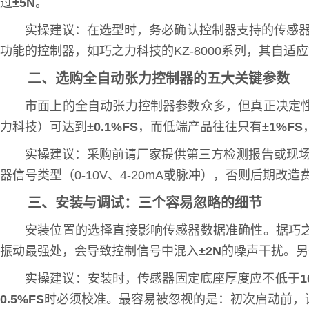
过
±5N
。
实操建议：在选型时，务必确认控制器支持的传感
功能的控制器，如巧之力科技的KZ-8000系列，其自适
二、选购全自动张力控制器的五大关键参数
市面上的全自动张力控制器参数众多，但真正决定
力科技）可达到
±0.1%FS
，而低端产品往往只有
±1%FS
实操建议：采购前请厂家提供第三方检测报告或现
器信号类型（0-10V、4-20mA或脉冲），否则后期改
三、安装与调试：三个容易忽略的细节
安装位置的选择直接影响传感器数据准确性。据巧
振动最强处，会导致控制信号中混入
±2N
的噪声干扰。另
实操建议：安装时，传感器固定底座厚度应不低于
1
0.5%FS
时必须校准。最容易被忽视的是：初次启动前，