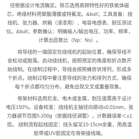
径根据设计电流确定。铁芯选用高频特性好的铁氧体磁
芯，绝缘材料用聚酯薄膜或特氟龙。&bull；工具准备：绕
线机、张力器、烘箱（浸漆用）、电容电感表、耐压测试
仪。&bull；参数确认：明确输入/输出电压、功率、频率，
计算出匝数比（Np：Ns）。
将导线的一端固定在绕线机的起始位置，确保导线不
会松动或脱落。启动绕线机，按照预定的角度和折点数开
始绕制。在绕制过程中，导线会按照蜂房状排列，形成多
个折点。绕制过程中要注意导线的张力和排列方式，确保
每个折点都均匀分布，避免出现交叉或重叠现象。
骨架材料选用尼龙、电木或金属，耐压值需高于设计
电压150%。设备校准：绕线机主轴径向跳动≤0.01mm，张
力器调节范围5-200g（依据线径调整），计数器误差＜±1
匝。 绕制流程起线固定：线头留足10-15cm余量，用高温
胶带或UV胶固定在骨架接线端。