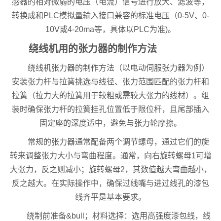
感器的相对微弱的电压（电流）信号进行放大、滤波等，
转换成和PLC模拟量输入接口兼容的标准电压（0-5V、0-
10V或4-20ma等，具体以PLC为准)。
绕线机用的张力器的制作方法
绕线机张力器的制作方法（以电动伺服张力器为例）
安装张力杆与拉簧挑选与线径、张力范围匹配的张力杆和
拉簧（拉力大的拉簧用于较粗或需较大张力的线材）。组
装时确保张力杆的拉簧挂孔位置低于限位杆，且尾部插入
固定座的深度适中，避免与张力轮摩擦。
常规的张力器通常配备两个调节螺母，通过它们的旋
转来调整张力大小与弯曲程度。通常，向右旋转螺母1可增
大张力，反之则减小；旋转螺母2，其数值越大弯曲越小，
反之越大。在实际操作中，确保过线嘴与进过线孔的漆包
线齐平是基本要求。
绕制前准备&bull；材料选择：选用高强度漆包线，线