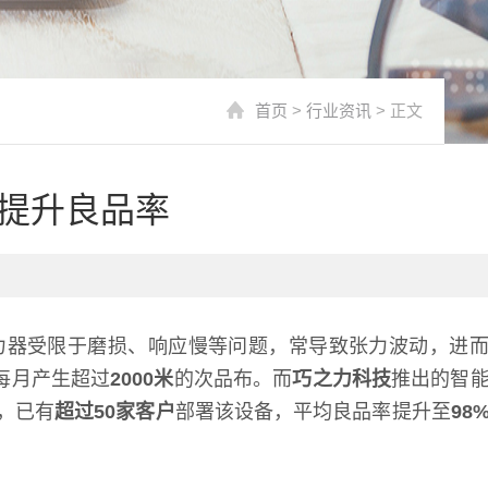
首页
>
行业资讯
> 正文
提升良品率
力器受限于磨损、响应慢等问题，常导致张力波动，进
每月产生超过
2000米
的次品布。而
巧之力科技
推出的智
，已有
超过50家客户
部署该设备，平均良品率提升至
98