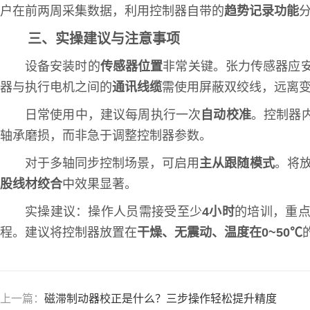
户在前两周采集数据，利用控制器自带的
趋势记录功能
三、实操建议与注意事项
设备安装时的
传感器位置
非常关键。张力传感器应
器与执行电机之间的
通讯线缆
需使用屏蔽双绞线，远离
日常使用中，建议每周执行一次
自动校准
。控制器
轴承磨损，而非急于调整控制器参数。
对于多轴同步控制场景，可启用
主从跟随模式
。将
股线材绞合
中效果显著。
实操建议：操作人员需接受至少
4小时
的培训，重
程。建议将控制器放置在
干燥、无震动、温度在0~50℃
上一篇：
磁滞制动器校正是什么？三步操作轻松提升精度