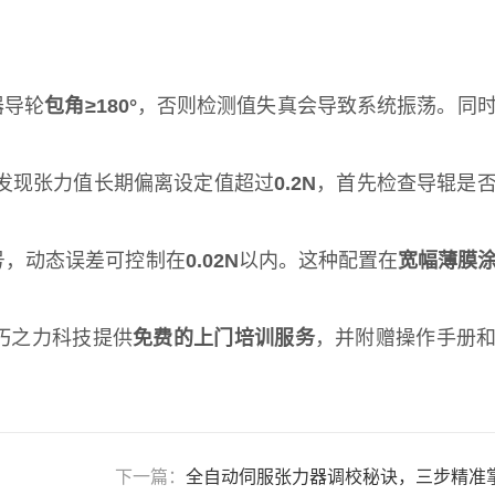
器导轮
包角≥180°
，否则检测值失真会导致系统振荡。同
发现张力值长期偏离设定值超过
0.2N
，首先检查导辊是
号，动态误差可控制在
0.02N
以内。这种配置在
宽幅薄膜
巧之力科技提供
免费的上门培训服务
，并附赠操作手册
下一篇：
全自动伺服张力器调校秘诀，三步精准