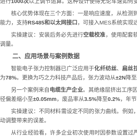
进行
1000次
以上调节运算。这种设计使得无论车速如何
核心优势体现在三个方面：一是响应速度，从检测
能力，支持
RS485和以太网接口
，可接入MES系统实现
实操建议：安装后务必先进行
空载校准
，使用配套软
调量。
二、应用场景与案例数据
智能电子张力控制器已广泛应用于
化纤纺丝
、
扁丝
为
78%
。更换为巧之力科技产品后，张力波动从
±2N
降至
另一个案例来自
电缆生产企业
。其绝缘层挤出工序
径偏差缩小至
±0.05mm
，废品率从
3.5%
降至
0.2%
，年节
实操建议：不同材料需设定不同的张力曲线。例如
动调整带来的误差。
从行业经验看，许多企业初次使用时因参数设置过