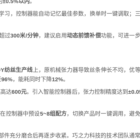
的
±0.5%以内
。
能学习，控制器能自动记忆最佳参数，换单时一键调取；
超过
300米/分钟
，建议启用
动态前馈补偿
功能，可进一
OY纺丝生产线
上，原机械张力器导致丝条伸长不均，优
至
96%
，能耗同时下降
12%
。
本高达
600元
。引入智能控制器后，张力控制精度达到
±0.
议在控制器中预设
5~8组配方
，切换产品时一键调用，避
部件充分磨合后再逐步收紧。巧之力科技的技术团队通