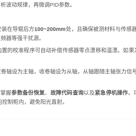
分析波动规律，再微调PID参数。
安装在导辊后方
100~200mm
处，且确保被测材料与传感
变频器等强干扰源。
内置的校准程序可自动补偿传感器零点漂移和温漂。如果
放卷轴设为主轴，收卷轴设为从轴，从轴跟随主轴张力信
点掌握
参数备份恢复
、
故障代码查询
以及
紧急停机操作
。
的控制柜内，避免阳光直射。