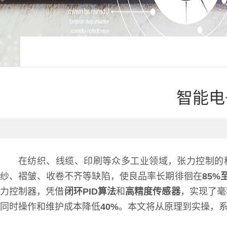
智能电
在纺织、线缆、印刷等众多工业领域，张力控制的
纱、褶皱、收卷不齐等缺陷，使良品率长期徘徊在
85%
力控制器，凭借
闭环PID算法
和
高精度传感器
，实现了毫
同时操作和维护成本降低
40%
。本文将从原理到实操，