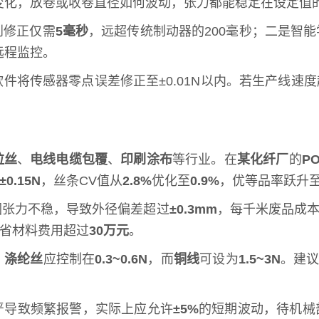
变化，放卷或收卷直径如何波动，张力都能稳定在设定值
到修正仅需
5毫秒
，远超传统制动器的200毫秒；二是智
远程监控。
件将传感器零点误差修正至±0.01N以内。若生产线速度
拉丝
、
电线电缆包覆
、
印刷涂布
等行业。在
某化纤厂
的
P
±0.15N
，丝条CV值从
2.8%
优化至
0.9%
，优等品率跃升
因张力不稳，导致外径偏差超过
±0.3mm
，每千米废品成
省材料费用超过
30万元
。
，
涤纶丝
应控制在
0.3~0.6N
，而
铜线
可设为
1.5~3N
。建
严导致频繁报警，实际上应允许
±5%
的短期波动，待机械