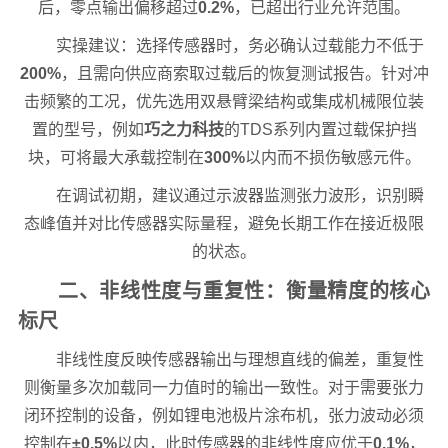
后，零点输出偏移超过
0.2%
，已超出行业允许范围。
实操建议：选择传感器时，务必确认过载能力不低于
200%
，且需向供应商索取过载后的恢复测试报告。针对冲
击频繁的工况，优先选用双悬臂梁结构或集成机械限位装
置的型号，例如
巧之力科技
的TDS系列内置过载保护挡
块，可将最大承载控制在
300%
以内而不损伤敏感元件。
在调试初期，建议通过示波器监测张力波形，识别瞬
态峰值并对比传感器实际量程，避免长期工作在接近极限
的状态。
二、非线性度与重复性：衡量精度的核心
标尺
非线性度反映传感器输出与理想直线的偏差，重复性
则衡量多次加载同一力值时的输出一致性。对于需要张力
闭环控制的设备，例如锂电池极片涂布机，张力波动必须
控制在
±0.5%
以内，此时传感器的非线性度应优于
0.1%
，