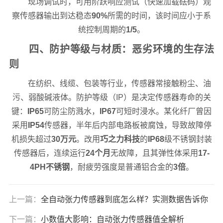
现场调试时，可用阶跃响应测试（快速加载砝码）观
察传感器输出到达稳态
90%
所需的时间，该时间应小于系
统控制周期的
1/5
。
四、防护等级与材质：恶劣环境的生存法
则
在纺织、线缆、包装等行业，传感器常接触粉尘、油
污、弱酸碱液体。防护等级（IP）是决定传感器寿命的关
键：
IP65
可防尘防溅水，
IP67
可短时浸水。某化纤厂曾因
采用
IP54
传感器，半年后内部电路板被腐蚀，导致故障停
机损失超过
30万元
。改用
巧之力科技
的
IP68
级不锈钢封装
传感器后，连续运行
24个月
无故障，且其弹性体采用
17-
4PH不锈钢
，耐疲劳强度是普通铝合金的
3倍
。
上一篇：
全自动张力传感器到底怎么样？实测数据告诉你
下一篇：
小数值大影响：自动张力传感器值全解析