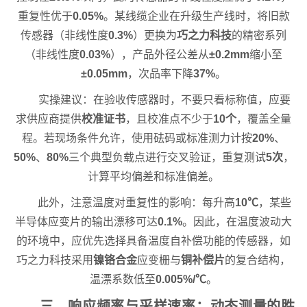
重复性优于
0.05%
。某线缆企业在升级生产线时，将旧款
传感器（非线性度
0.3%
）更换为
巧之力科技
的精密系列
（非线性度
0.03%
），产品外径公差从
±0.2mm
缩小至
±0.05mm
，次品率下降
37%
。
实操建议：在验收传感器时，不要只看标称值，应要
求供应商提供
校准证书
，且校准点不少于
10个
，覆盖全量
程。若现场条件允许，使用砝码或标准测力计按
20%
、
50%
、
80%
三个典型负载点进行交叉验证，重复测试
5次
，
计算平均偏差和标准偏差。
此外，注意温度对重复性的影响：每升高
10℃
，某些
半导体应变片的输出漂移可达
0.1%
。因此，在温度波动大
的环境中，应优先选择具备温度自补偿功能的传感器，如
巧之力科技采用
镍铬合金
应变栅与
铜补偿片
的复合结构，
温漂系数低至
0.005%/℃
。
三、响应频率与采样速率：动态测量的胜