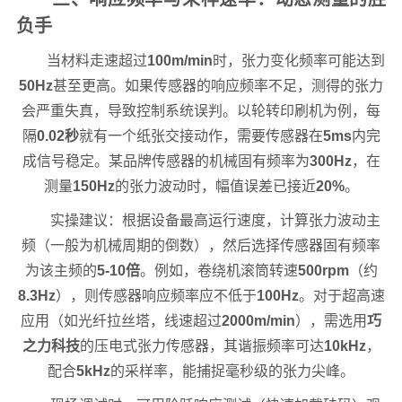
负手
当材料走速超过
100m/min
时，张力变化频率可能达到
50Hz
甚至更高。如果传感器的响应频率不足，测得的张力
会严重失真，导致控制系统误判。以轮转印刷机为例，每
隔
0.02秒
就有一个纸张交接动作，需要传感器在
5ms
内完
成信号稳定。某品牌传感器的机械固有频率为
300Hz
，在
测量
150Hz
的张力波动时，幅值误差已接近
20%
。
实操建议：根据设备最高运行速度，计算张力波动主
频（一般为机械周期的倒数），然后选择传感器固有频率
为该主频的
5-10倍
。例如，卷绕机滚筒转速
500rpm
（约
8.3Hz
），则传感器响应频率应不低于
100Hz
。对于超高速
应用（如光纤拉丝塔，线速超过
2000m/min
），需选用
巧
之力科技
的压电式张力传感器，其谐振频率可达
10kHz
，
配合
5kHz
的采样率，能捕捉毫秒级的张力尖峰。