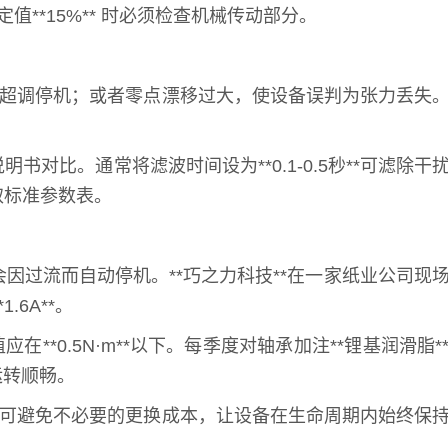
**15%** 时必须检查机械传动部分。
致超调停机；或者零点漂移过大，使设备误判为张力丢失
比。通常将滤波时间设为**0.1-0.5秒**可滤除干
取标准参数表。
过流而自动停机。**巧之力科技**在一家纸业公司现
.6A**。
*0.5N·m**以下。每季度对轴承加注**锂基润滑脂*
运转顺畅。
同时可避免不必要的更换成本，让设备在生命周期内始终保