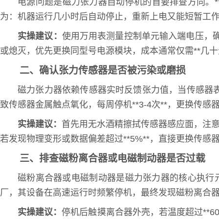
电源问题是磁力张力器自动停机的首要排查方向。**巧
为：机器运行几小时后自动停止，重新上电又能短暂工
实操建议：
使用万用表测量控制单元输入端电压，确
或熄灭，优先更换同型号电源模块，成本通常仅需**几十元
二、确认张力传感器是否被污染或磨损
磁力张力器依赖传感器实时反馈张力值，当传感器
致传感器金属触点氧化，每周停机**3-4次**，更换传
实操建议：
首先用无水酒精擦拭传感器感应面，注意避
若发现物理变形或数据偏差超过**5%**，直接更换传感器，
三、排查磁粉离合器或电磁制动器是否过载
磁粉离合器或电磁制动器是磁力张力器的核心执行元
厂，其设备在高速运行时频繁停机，最终发现磁粉离合
实操建议：
停机后触摸离合器外壳，若温度超过**6