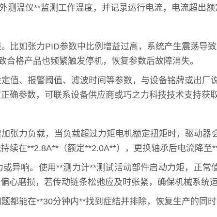
测温仪**监测工作温度，并记录运行电流，电流超出额定值
。比如张力PID参数中比例增益过高，系统产生震荡导
*，导致合格产品也频繁触发停机，恢复参数后故障消失。
值、报警阈值、滤波时间等参数，与设备铭牌或出厂说明书对
定正确参数，可联系设备供应商或巧之力科技技术支持获
加张力负载，当负载超过力矩电机额定扭矩时，驱动器会因
2.8A**（额定**2.0A**），更换轴承后电流降至**1
响。使用**测力计**测试活动部件启动力矩，正常值应在*
器有无偏心磨损，若传动链条松弛应及时张紧，确保机械系统
题都能在**30分钟内**找到症结并排除，恢复生产的