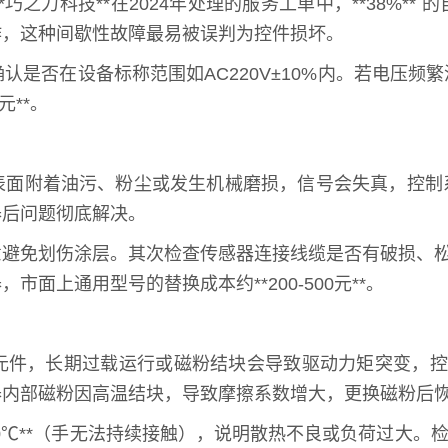
之力科技**在2024年处理的服务工单中，**38%*
作，这种间歇性故障最易被误判为控件损坏。
认是否在设备标称范围如AC220V±10%内。若电压
**。
表面附着油污、粉尘或发生机械磨损，信号会失真，控制
感器后问题彻底解决。
免划伤涂层。其次检查传感器连接线缆是否有破损、松动，使
市面上通用型号的替换成本约**200-500元**。
件，长期过载运行或磁粉结块会导致驱动力矩突变，控制
器内部磁粉因高温结块，导致摩擦系数增大，更换磁粉后
0℃**（手无法持续接触），说明散热不良或负荷过大。检查