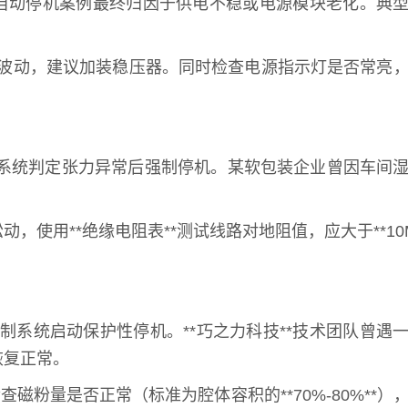
* 的自动停机案例最终归因于供电不稳或电源模块老化。典
频繁波动，建议加装稳压器。同时检查电源指示灯是否常亮
系统判定张力异常后强制停机。某软包装企业曾因车间
用**绝缘电阻表**测试线路对地阻值，应大于**10M
系统启动保护性停机。**巧之力科技**技术团队曾遇
恢复正常。
磁粉量是否正常（标准为腔体容积的**70%-80%**）