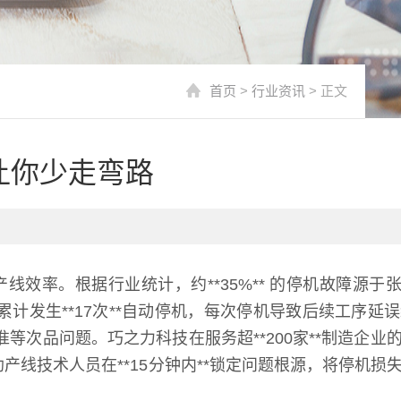
首页
>
行业资讯
> 正文
让你少走弯路
率。根据行业统计，约**35%** 的停机故障源于
计发生**17次**自动停机，每次停机导致后续工序延误
等次品问题。巧之力科技在服务超**200家**制造企业
线技术人员在**15分钟内**锁定问题根源，将停机损