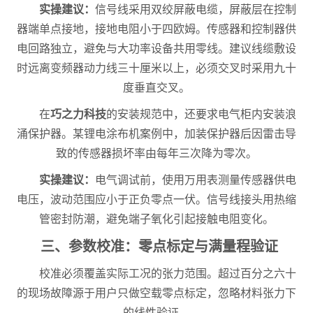
实操建议：
信号线采用双绞屏蔽电缆，屏蔽层在控制
器端单点接地，接地电阻小于四欧姆。传感器和控制器供
电回路独立，避免与大功率设备共用零线。建议线缆敷设
时远离变频器动力线三十厘米以上，必须交叉时采用九十
度垂直交叉。
在
巧之力科技
的安装规范中，还要求电气柜内安装浪
涌保护器。某锂电涂布机案例中，加装保护器后因雷击导
致的传感器损坏率由每年三次降为零次。
实操建议：
电气调试前，使用万用表测量传感器供电
电压，波动范围应小于正负零点一伏。信号线接头用热缩
管密封防潮，避免端子氧化引起接触电阻变化。
三、参数校准：零点标定与满量程验证
校准必须覆盖实际工况的张力范围。超过百分之六十
的现场故障源于用户只做空载零点标定，忽略材料张力下
的线性验证。