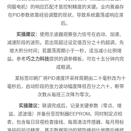
伺服电机）的响应匹配才是控制精度的关键。业内普遍存
在PID参数依靠经验调整的现状，导致系统震荡或响应滞
后。
实操建议：
使用示波器观察张力信号在启动、加速、
减速阶段的波形。若出现超过设定值百分之十的超调，先
增大积分时间；若震荡周期小于一秒，适当减小比例增
益。参考
巧之力科技
提供的调参模板，可在十五分钟内完
成粗调。
某标签印刷厂将PID速度环采样周期由二十毫秒改为十
毫秒后，启动阶段的张力波动幅度降低百分之六十，断带
次数从每班三次降为零次。
实操建议：
联调完成后，记录关键参数（零点、增
益、滤波值）并备份至控制器EEPROM。同时制定点检
表，包含每日目视检查接线、每周清洁传感器、每月用标
准砝码验证精度。基于数据驱动的预防维护比故障后维修