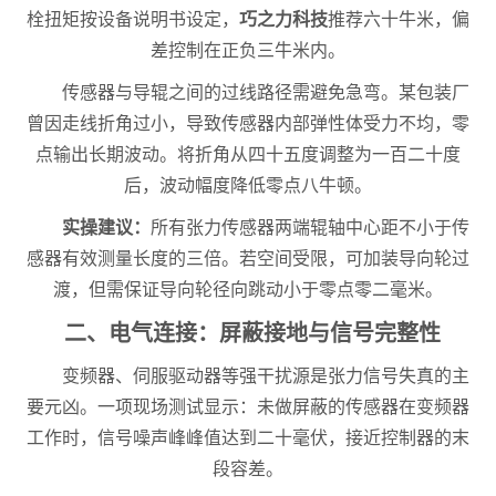
栓扭矩按设备说明书设定，
巧之力科技
推荐六十牛米，偏
差控制在正负三牛米内。
传感器与导辊之间的过线路径需避免急弯。某包装厂
曾因走线折角过小，导致传感器内部弹性体受力不均，零
点输出长期波动。将折角从四十五度调整为一百二十度
后，波动幅度降低零点八牛顿。
实操建议：
所有张力传感器两端辊轴中心距不小于传
感器有效测量长度的三倍。若空间受限，可加装导向轮过
渡，但需保证导向轮径向跳动小于零点零二毫米。
二、电气连接：屏蔽接地与信号完整性
变频器、伺服驱动器等强干扰源是张力信号失真的主
要元凶。一项现场测试显示：未做屏蔽的传感器在变频器
工作时，信号噪声峰峰值达到二十毫伏，接近控制器的末
段容差。