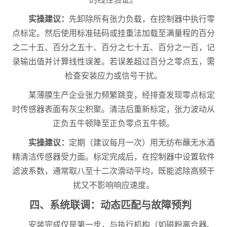
实操建议：
先卸除所有张力负载，在控制器中执行零
点标定。然后使用标准砝码或挂重法加载至满量程的百分
之二十五、百分之五十、百分之七十五、百分之一百，记
录输出值并计算线性误差。若误差超过百分之零点五，需
检查安装应力或信号干扰。
某薄膜生产企业张力频繁跳变，经排查发现零点标定
时传感器表面有灰尘积聚。清洁后重新标定，张力波动从
正负五牛顿降至正负零点五牛顿。
实操建议：
定期（建议每月一次）用无纺布蘸无水酒
精清洁传感器受力面。标定完成后，在控制器中设置软件
滤波系数，通常取八至十二次滑动平均，既能滤除高频干
扰又不影响响应速度。
四、系统联调：动态匹配与故障预判
安装完成仅是第一步，与执行机构（如磁粉离合器、