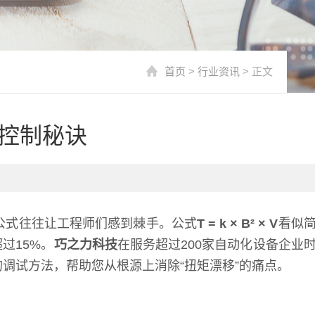
首页
>
行业资讯
> 正文
控制秘诀
公式往往让工程师们感到棘手。公式
T = k × B² × V
看似
过15%。
巧之力科技
在服务超过200家自动化设备企业
调试方法，帮助您从根源上消除“扭矩漂移”的痛点。