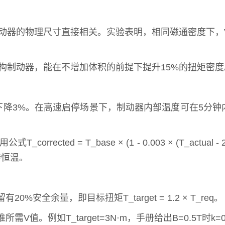
动器的物理尺寸直接相关。实验表明，相同磁通密度下，V
结构制动器，能在不增加体积的前提下提升15%的扭矩密度
下降3%。在高速启停场景下，制动器内部温度可在5分钟内
rected = T_base × (1 - 0.003 × (T_a
持恒温。
%安全余量，即目标扭矩T_target = 1.2 × T_req。
arget=3N·m，手册给出B=0.5T时k=0.12，则V = T_tar