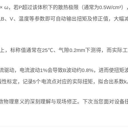
et × ω，若P超过该体积下的散热极限（通常为0.5W/cm
版，输入B、V、温度等参数即可自动输出扭矩及修正值，
，标称值通常在25℃、气隙0.2mm下测得，而实际工
动，电流波动1%会导致B波动约0.8%，进而使扭矩波动
”线性标定，记录5个电流点对应的实际扭矩，拟合出系数
数物理意义的深刻理解与现场修正。下次当您面对设备