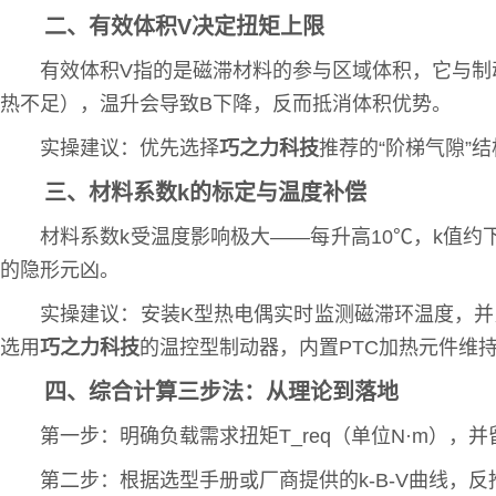
二、有效体积V决定扭矩上限
有效体积V指的是磁滞材料的参与区域体积，它与制
热不足），温升会导致B下降，反而抵消体积优势。
实操建议：优先选择
巧之力科技
推荐的“阶梯气隙”
三、材料系数k的标定与温度补偿
材料系数k受温度影响极大——每升高10℃，k值约
的隐形元凶。
实操建议：安装K型热电偶实时监测磁滞环温度，并用公式T_cor
选用
巧之力科技
的温控型制动器，内置PTC加热元件维
四、综合计算三步法：从理论到落地
第一步：明确负载需求扭矩T_req（单位N·m），并留有20
第二步：根据选型手册或厂商提供的k-B-V曲线，反推所需V值。例如T_t