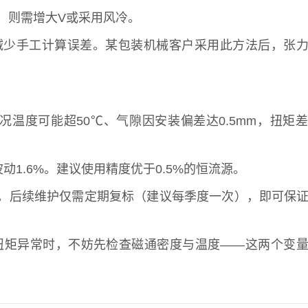
³），则需增大V或采用风冷。
大幅减少手工计算误差。某包装机械客户采用此方法后，张
况温度可能超50℃、气隙因安装偏差达0.5mm，扭矩
1.6%。建议使用精度优于0.5%的恒流源。
k。后续维护仅需定期复标（建议每季度一次），即可保
扭矩异常时，不妨先检查磁通密度与温度——这两个变