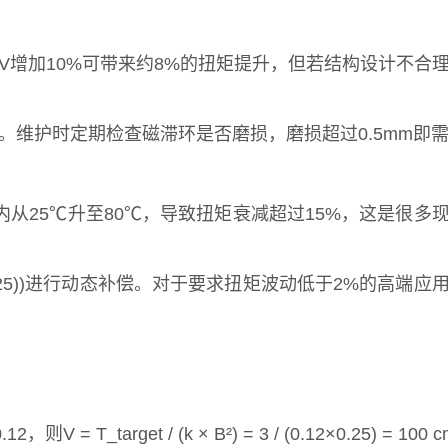
增加10%可带来约8%的扭矩提升，但若结构设计不合
。维护时定期检查磁滞环是否磨损，磨损超过0.5mm即
从25℃升至80℃，导致扭矩衰减超过15%，这是很多
ctual - 25))进行动态补偿。对于要求扭矩波动低于2%的高端
get / (k × B²) = 3 / (0.12×0.25) = 100 c