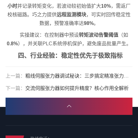
小时
并记录转矩变化，若波动较初始值扩大
10%
，需返厂
校核磁路。巧之力提供
远程监测模块
，可实时回传稳定性
数据，预警准确率达
98%
。
实操建议：在控制器中预设
转矩波动告警阈值
（如
0.8%
），并关联PLC系统停机保护，避免废品批量产生。
四、行业经验：稳定性优先于极致指标
上一篇：
粗线伺服张力器调试秘诀：三步搞定精准张力控制
下一篇：
交流伺服张力器如何提升精度？核心作用全解析