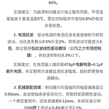
60%
。
实操建议：为磁滞制动器设计独立散热风路，环境温
度每高于基准温度
5℃
，需在控制程序中增加
0.8%
的电流
补偿系数。
2. 电流纹波
：驱动电源的电流纹波会直接映射为转矩
波动。当纹波系数从
0.5%
升至
2%
，转矩波动可能放大
4
倍
。建议使用
低纹波线性驱动模块
（如
巧之力专用控制
器
），将纹波抑制在
0.3%
以下。
实操建议：在电流输入端并联
470μF电解电容+0.1μF
瓷片电容
，并定期用示波器监测纹波幅值，超标即更换电
源模块。
3. 机械装配误差
：制动器与负载轴的同轴度偏差超过
0.05mm
，会迫使轴承承受径向力，导致转矩周期性波动。
一个典型案例中，因安装偏差
0.12mm
，系统在每分钟
1500转
下波动从
0.4%
飙升至
2.1%
。