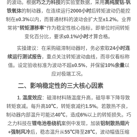
的波动。根据
巧之力科技
的实验室数据，采用
高纯度钴-钒
铁氧体
的制动器，在连续运行
2000小时
后转矩波动仍能控
制在
±0.3%
以内，而普通材料的波动会扩大至
±1.2%
。业界
常将
“转矩漂移率”
作为稳定性核心指标，即单位时间转矩
变化百分比，要求
≤0.1%/小时
才算合格。
实操建议：在采购磁滞制动器时，务必索取
24小时连
续运行测试报告
，重点关注转矩波动曲线，而非仅看标称
值。设定验收标准为波动不超
±0.5%
，并保留
10%余量
以
应对极端工况。
二、影响稳定性的三大核心因素
1. 温度效应
：磁滞材料随温度升高，磁导率下降导致
转矩衰减。每升高
10℃
，转矩衰减约
1.5%
。若散热不良，
制动器内部温升可能达
40℃
，造成
6%
以上的转矩损失。巧
之力科技在
锂电池卷绕机
案例中发现，加装
铝制散热翅片
+强制风冷
后，稳态温升从
55℃
降至
28℃
，波动幅值压缩