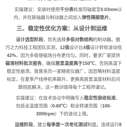
实操建议：安装时使用
千分表
校准同轴度至
0.03mm
以
内，并在联轴器与制动器之间加入
弹性隔振垫片
。
三、稳定性优化方案：从设计到运维
设计选型阶段
，优先选择
多极对数结构
的制动器。据
巧之力科技工程团队实测，
12极
设计比
4极
设计转矩波动低
42%
，因为多极使磁场分布更均匀。同时，要求厂家提供
磁滞材料批次报告
，确保
居里温度高于150℃
，否则高温下
稳定性崩溃。我曾亲历一家精密仪器厂，因忽略材料温度
标定，在夏季产线停机率飙升，更换高居里温度材料后问
题彻底解决，这一教训值得每个工程师谨记。
实操建议：在技术协议中明确写入
稳定性验收标准
，
包括全温度范围（
0-60℃
）和全转速范围（
100-
3000rpm
）下的波动上限。
运维阶段
，建立
每季度一次老化测试
制度。连续运行
8