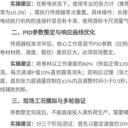
实操建议：
在断电状态下，使用专业的张力计（推
常为±0.2N），需执行传感器零点重置。具体操作：长按
电动执行机构的连接杆是否有卡滞，使用游标卡尺测量气缸
二、PID参数整定与响应曲线优化
传感器校准完毕后，核心工作是调节PID参数（比
卷材材质、速度、辊径）差异巨大，必须现场整定。
实操建议：
将卷材以工作速度的60%（例如正常120
荡，每次递减P值10%直到震荡消失；若响应过慢（张
度，直到张力超调量控制在±1%内且调整时间小于0.5秒
线辅助判断。
三、现场工况模拟与多轮验证
参数整定完成后，不能直接投入满负荷生产，需要
实操建议：
分三个阶段测试：首先以额定速度的20%