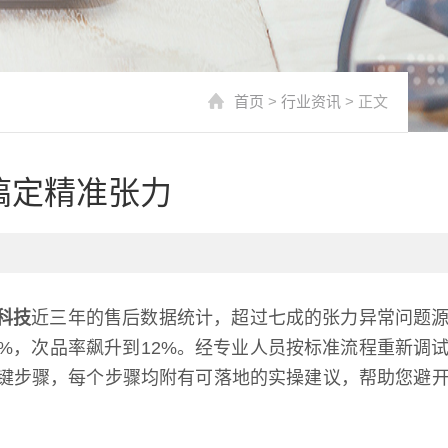
首页
>
行业资讯
> 正文
搞定精准张力
科技
近三年的售后数据统计，超过七成的张力异常问题
%，次品率飙升到12%。经专业人员按标准流程重新调
个关键步骤，每个步骤均附有可落地的实操建议，帮助您避