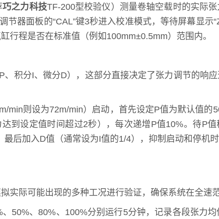
荐
巧之力科技
TF-200型校验仪）测量卷轴空载时的实
调节器面板的“CAL”键3秒进入校准模式，等待屏幕显示
行程是否在标准值（例如100mm±0.5mm）范围内。
例P、积分I、微分D），这部分直接决定了张力调节的响
m/min则设为72m/min）启动，首先设定P值为默认值
力达到设定值时间超过2秒），每次递增P值10%。待P
。最后加入D值（通常设为I值的1/4），抑制启动和停机
模拟实际可能出现的多种工况进行验证，确保系统在全速
、50%、80%、100%分别运行5分钟，记录各段张