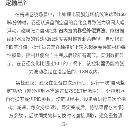
定输出？
在高速卷绕场景中，比如锂电隔膜分切机线速达到
150
米/分钟
时，卷径从满盘到空盘的变化会导致张力瞬间大幅
浮动。磁粉张力自动控制器内置的
卷径补偿算法
，能根据
编码器反馈的转速和线速度实时推算剩余卷径，自动修正
PID基准值。操作员只需在触摸屏上输入起始卷径和材料弹
性模量，控制器便会自主完成后续所有调节。实测数据显
示，在卷径变化比超过
10:1
的工况下，该控制器仍能将张
力波动稳定在设定值的±0.8N以内。
实操建议：建议在设备首次运行后，运行一次“自动整
定”功能（部分控制器需通过长按SET键激活），让控制器
自行搜索最优PID参数。整定过程中，设备会进行三次阶梯
式加减速，每次持续5秒。整定完成后，将结果保存为“配
方参数”，后续同类物料切换时可直接调取，避免重复调
试。