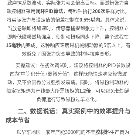
致摩擦系数波动，实际张力就会偏离目标。而磁粉张力自
动控制器采用
闭环PID算法
，每秒钟执行
200次
采样对比，
将实际张力与设定值的偏差控制在
0.5%以内
。具体来说，
当放卷轴即将加速时，传感器捕捉到张力上升，控制器立
即降低磁粉磁场强度，使制动扭矩同步下降，整个过程在
15毫秒
内完成。这种响应速度是机械制动器的5倍以上，有
效避免了因张力突变导致的材料拉伸变形。
实操建议：在初次调试时，建议将控制器的PID参数设
置为“中等积分值+弱微分值”，这样既能快速响应轻微波
动，又不会因微分过强引发震荡。同时，将磁粉制动器的
额定扭矩选为产线最大所需扭矩的
1.2倍
，可以避免长期满
负荷运行导致磁粉过早老化。
二、数据说话：真实案例中的效率提升与
成本节省
以华东地区一家年产能3000吨的
不干胶材料
生产商为