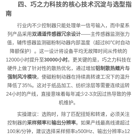
四、巧之力科技的核心技术沉淀与选型指
南
行业内不少控制器只能处理单一信号输入，而中星系
列产品采用
双通道传感器冗余设计
——主传感器监测张力
值，辅传感器监测磁粉制动器内部温度（超过80℃时自动
降额保护）。这一设计将设备平均无故障时间从传统的
12000小时提升至
30000小时
。更关键的是，巧之力科技在
硬件上做了针对性的散热优化，通过增加
铝制散热鳍片与
强制风冷模块
，使磁粉制动器在持续高转速工况下的温升
降低了35%。这对于纸品加工、纺织涂层等需要连续运转
24小时的产线，直接意味着每年减少2-3次因过热导致的停
机维护。
实操建议：选购时，除了匹配扭矩和转速，必须关注
控制器的
采样频率
和
输出分辨率
。如果产线最高线速超过
100米/分钟，建议选择采样频率≥500Hz、输出分辨率≥12