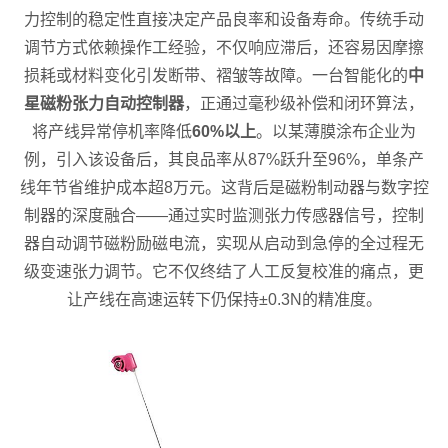
力控制的稳定性直接决定产品良率和设备寿命。传统手动
调节方式依赖操作工经验，不仅响应滞后，还容易因摩擦
损耗或材料变化引发断带、褶皱等故障。一台智能化的
中
星磁粉张力自动控制器
，正通过毫秒级补偿和闭环算法，
将产线异常停机率降低
60%以上
。以某薄膜涂布企业为
例，引入该设备后，其良品率从87%跃升至96%，单条产
线年节省维护成本超8万元。这背后是磁粉制动器与数字控
制器的深度融合——通过实时监测张力传感器信号，控制
器自动调节磁粉励磁电流，实现从启动到急停的全过程无
级变速张力调节。它不仅终结了人工反复校准的痛点，更
让产线在高速运转下仍保持±0.3N的精准度。