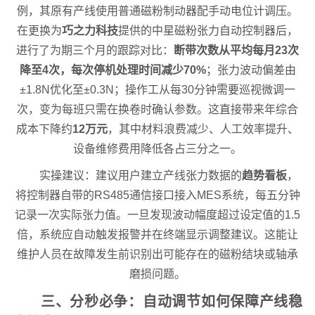
例，其原有产线使用普通磁粉制动器配手动电位计调压。
在更换为
巧之力科技
提供的中星磁粉张力自动控制器后，
进行了为期三个月的跟踪对比：
断带次数从平均每月23次
降至4次，每次停机处理时间减少70%
；张力波动偏差由
±1.8N优化至±0.3N；操作工从每30分钟需要巡视微调一
次，变为每班只需在换卷时确认参数。这直接带来年综合
成本下降约
12万元
，其中材料浪费减少、人工效率提升、
设备维修费用降低各占三分之一。
实操建议：建议用户建立产线张力数据的
趋势看板
，
将控制器自带的RS485通信接口接入MES系统，每五分钟
记录一次实际张力值。一旦发现波动幅度超过设定值的1.5
倍，系统应自动触发报警并在终端显示调整建议。这能让
维护人员在故障发生前识别出可能存在的磁粉结块或轴承
磨损问题。
三、分秒必争：自动调节如何保障产线稳