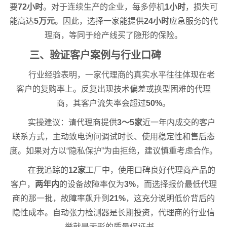
要
72小时
。对于连续生产的企业，每多停机
1小时
，损失可
能高达
5万元
。因此，选择一家能提供
24小时
应急服务的代
理商，等同于给产线买了隐形的保险。
三、验证客户案例与行业口碑
行业经验表明，一家代理商的真实水平往往体现在老
客户的复购率上。反复出现技术偏差或换型困难的代理
商，其客户流失率会超过
50%
。
实操建议：请代理商提供
3～5家
近一年内成交的客户
联系方式，主动致电询问调试时长、使用稳定性和售后态
度。如果对方以“隐私保护”为由拒绝，建议慎重考虑合作。
在我追踪的
12家
工厂中，使用口碑良好代理商产品的
客户，
两年内
的设备故障率仅为
3%
，而选择报价最低代理
商的那一批，故障率飙升到
21%
，这充分说明低价背后的
隐性成本。自动张力检测器是长期投资，代理商的行业信
誉就是无形的质量保证书。