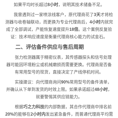
如果平均时长超过
8小时
，说明其技术储备不足。
我曾遇到过一家喷涂线客户，原代理商花了
3天
才将检
测器与收卷轴联动，而更换为专业代理商后，
4小时
内就完
成了全部调试，产能恢复速度提升
18倍
。这个案例反复验
证：技术响应速度是衡量代理商核心能力的试金石。
二、评估备件供应与售后周期
张力检测器属于精密仪表，其传感器探头和信号处理
器可能因环境粉尘或机械磨损而需要更换。代理商是否备
有常用型号的现货，直接决定了产线停机时间。
实操建议：向代理商询问
90%
常用型号的备件清单，
并确认从下单到发货的时效上限。如果承诺超过
48小时
，
就要警惕其供应链能力。
根据
巧之力科技
的内部数据，其合作代理商中排名前
20%
的能够在
2小时内
发出紧急备件，而普通代理商平均需