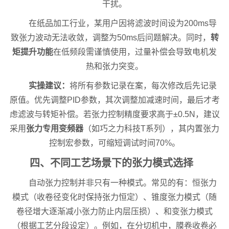
干扰。
在纸品加工行业，某用户因将滤波时间设为200ms导
致张力波动无法收敛，调整为50ms后问题解决。同时，
转
矩提升功能
在低频段需谨慎使用，过量补偿会导致电机发
热和张力突变。
实操建议：
将所有参数记录在案，每次修改后先记录
原值。优先调整PID参数，其次调整加减速时间，最后才考
虑滤波与转矩补偿。若张力控制精度要求高于±0.5N，建议
采用
张力专用变频器
（如巧之力科技T系列），其内置张力
控制宏参数，可缩短调试时间70%。
四、不同工艺场景下的张力模式选择
自动张力控制并非只有一种模式。常见的有：恒张力
模式（收卷径变化时保持张力恒定）、锥度张力模式（随
卷径增大逐渐减小张力防止内层压损）、和变张力模式
（根据工艺分段设定）。例如，在分切机中，膜卷收卷必