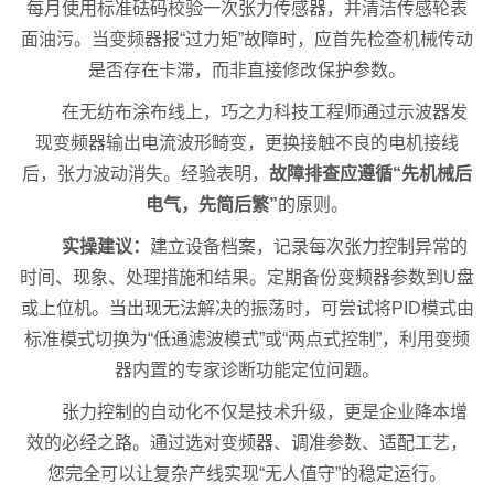
每月使用标准砝码校验一次张力传感器，并清洁传感轮表
面油污。当变频器报“过力矩”故障时，应首先检查机械传动
是否存在卡滞，而非直接修改保护参数。
在无纺布涂布线上，巧之力科技工程师通过示波器发
现变频器输出电流波形畸变，更换接触不良的电机接线
后，张力波动消失。经验表明，
故障排查应遵循“先机械后
电气，先简后繁”
的原则。
实操建议：
建立设备档案，记录每次张力控制异常的
时间、现象、处理措施和结果。定期备份变频器参数到U盘
或上位机。当出现无法解决的振荡时，可尝试将PID模式由
标准模式切换为“低通滤波模式”或“两点式控制”，利用变频
器内置的专家诊断功能定位问题。
张力控制的自动化不仅是技术升级，更是企业降本增
效的必经之路。通过选对变频器、调准参数、适配工艺，
您完全可以让复杂产线实现“无人值守”的稳定运行。