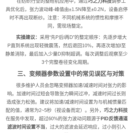
在纺织行业的整经机应用中，通过
巧之力科技
调参工
具优化后，张力波动峰-峰值由±1.5N降至±0.2N，设备启停
时不再出现断纱。注意：不同机械系统的惯性和摩擦不
同，需现场整定。
实操建议：
采用“先P后I再D”的整定顺序：先逐步增大
P直到系统出现轻微震荡，然后退回10%，再逐次增加I至
静差消除，最后加入少量D抑制超调。每次调整后观察至少
3个完整卷径变化周期。
三、变频器参数设置中的常见误区与对策
很多维护人员会忽略变频器加速/减速时间对张力的影
响。加速时间过短会导致张力瞬间过冲，减速时间过长则
造成张力松弛。建议将加速/减速时间设置为与机械惯量匹
配的值，通常为2~5秒（视设备而定）。另外，
巧之力科技
在服务中发现，超过60%的张力波动问题源于
PID反馈通道
滤波时间设置不当
，过大的滤波会延迟响应，过小则引入