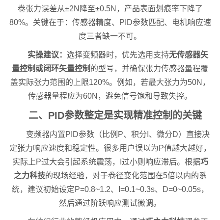
卷张力误差从±2N降至±0.5N，产品表面划痕率下降了
80%。关键在于：传感器精度、PID参数匹配、电机响应速
度三者缺一不可。
实操建议：
选择变频器时，优先选用支持
无传感器矢
量控制或闭环矢量控制
的型号，并确保张力传感器量程覆
盖实际张力范围的上限120%。例如，若最大张力为50N，
传感器量程应为60N，避免信号饱和导致失控。
二、PID参数整定是实现精准控制的关键
变频器内置PID参数（比例P、积分I、微分D）直接决
定张力响应速度和稳定性。很多用户误以为P值越大越好，
实际上P过大会引起系统震荡，I过小则响应滞后。根据
巧
之力科技
的现场经验，对于卷径变化范围在5倍以内的系
统，建议初始设定P=0.8~1.2、I=0.1~0.3s、D=0~0.05s，
然后通过阶跃响应测试微调。