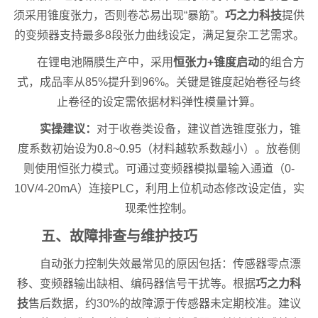
须采用锥度张力，否则卷芯易出现“暴筋”。
巧之力科技
提供
的变频器支持最多8段张力曲线设定，满足复杂工艺需求。
在锂电池隔膜生产中，采用
恒张力+锥度启动
的组合方
式，成品率从85%提升到96%。关键是锥度起始卷径与终
止卷径的设定需依据材料弹性模量计算。
实操建议：
对于收卷类设备，建议首选锥度张力，锥
度系数初始设为0.8~0.95（材料越软系数越小）。放卷侧
则使用恒张力模式。可通过变频器模拟量输入通道（0-
10V/4-20mA）连接PLC，利用上位机动态修改设定值，实
现柔性控制。
五、故障排查与维护技巧
自动张力控制失效最常见的原因包括：传感器零点漂
移、变频器输出缺相、编码器信号干扰等。根据
巧之力科
技
售后数据，约30%的故障源于传感器未定期校准。建议