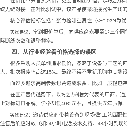
性价比不只看买入价，更要看输出价值。以
巧之力科
统无缝对接。在对比测试中，该产品使某连接器生产线的端
核心评估指标包括：张力检测重复性（≤±0.02N
拿到报价单后，向供应商索要至少三个同
实操建议：
际断线次数和调整频率。
四、从行业经验看价格选择的误区
很多采购人员单纯追求低价，忽略了设备与工艺的匹
大，批次报废率高达15%。最终不得不重新采购中高端
而过多追求高端参数也会造成浪费。比如一般轻包装行
在国产替代趋势下，以
为代表的厂商，通
巧之力科技
上对标进口品牌，价格却低40%左右，且提供五年质保
邀请供应商带着设备到现场做“工艺匹配
实操建议：
注售后响应时效（如24小时电话技术支持、48小时到场