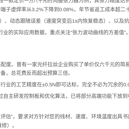
一款定价
的伺服张力器为例，其张力精度达±0.
技
一万八千元
子虚焊率从3.2%下降到0.08%，年节省返工成本超二
为优）、动态跟随误差（速度突变后1s内恢复稳态）、以
行业的实际应用数据，重点关注“张力波动曲线的方差值”
配度。曾有一家光纤拉丝企业购买了单价仅六千元的简易
设备，总花费反而超出预算三倍。
业的工艺精度在±0.5N即可达标，完全不必为冗余的0.
过自主研发控制板和优化算法，已将部分高端功能下放到中
。
性评估”，要求对方针对您的线材、速度、环境温度出具
维修）。