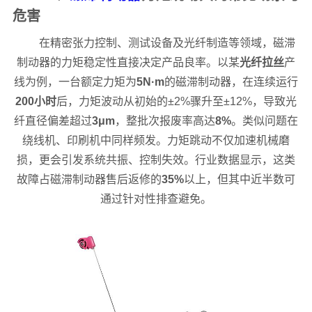
危害
在精密张力控制、测试设备及光纤制造等领域，磁滞
制动器的力矩稳定性直接决定产品良率。以某
光纤拉丝
产
线为例，一台额定力矩为
5N·m
的磁滞制动器，在连续运行
200小时
后，力矩波动从初始的±2%骤升至±12%，导致光
纤直径偏差超过
3μm
，整批次报废率高达
8%
。类似问题在
绕线机、印刷机中同样频发。力矩跳动不仅加速机械磨
损，更会引发系统共振、控制失效。行业数据显示，这类
故障占磁滞制动器售后返修的
35%
以上，但其中近半数可
通过针对性排查避免。