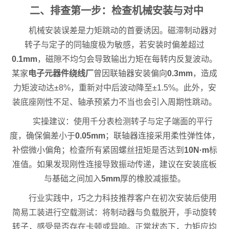
二、排查第一步：检查机械安装与对中
机械安装误差是力矩跳动的首要诱因。磁滞制动器对
转子与定子的同轴度极为敏感，若安装时偏差超过
0.1mm
，磁隙不均匀会导致输出力矩在每转内反复波动。
某家
电子元器件绕线厂
曾因联轴器安装偏向
0.3mm
，造成
力矩波动达±8%，重新对中后波动降至±1.5%。此外，安
装底座刚性不足、轴承预紧力不当也会引入周期性跳动。
实操建议：使用千分表检测转子与定子端面的平行
度，确保偏差小于
0.05mm
；联轴器连接采用柔性弹性体，
补偿微小偏角；检查所有紧固螺丝扭矩是否达到
10N·m
标
准值。如果发现刚性连接导致振动传递，建议在安装底板
与基础之间加入
5mm
厚的橡胶减振垫。
行业实践中，巧之力科技推荐客户在初次安装后使用
简易工装进行空载测试：将制动器与负载脱开，手动旋转
转子，感受是否存在卡顿或异响。正常状态下，力矩应均