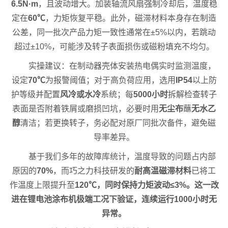
6.5N·m
，且波动增大。加装轴流风扇强制冷却后，温度稳
定在
60℃
，力矩恢复平稳。此外，磁滞材料本身存在制造
公差，同一批次产品力矩一致性通常在±5%以内，若跳动
超过±10%，可能涉及转子表面损伤或磁粉填充不均匀。
实操建议：在制动器壳体安装热电偶实时监测温度，
设定
70℃
为报警阈值；对于高负荷应用，选用
IP54
以上防
护等级并配置
风冷或水冷
系统；每
5000小时
拆解检查转子
表面是否附着铁屑或磨损凹坑，必要时用
无尘布
蘸
无水乙
醇
清洁；若更换转子，务必配对原厂同批次备件，避免磁
导率差异。
基于我们多年的故障库统计，温度导致的问题占内部
原因的
70%
，而巧之力科技研发的
耐高温磁滞材料
已将工
作温度上限提升至
120℃，同时保持力矩波动≤3%。这一改
进在
锂电池涂布机
极端工况下验证，连续运行
1000小时
无
异常。