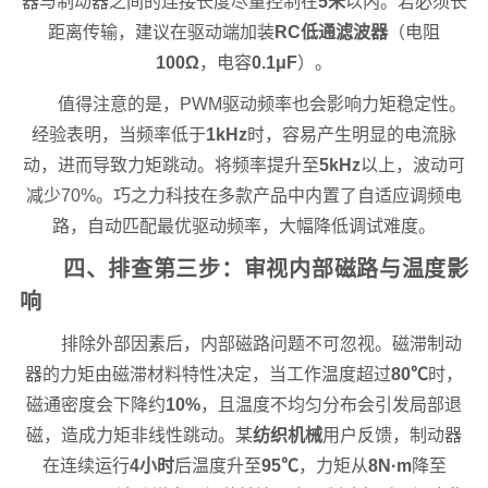
器与制动器之间的连接长度尽量控制在
5米
以内。若必须长
距离传输，建议在驱动端加装
RC低通滤波器
（电阻
100Ω
，电容
0.1μF
）。
值得注意的是，PWM驱动频率也会影响力矩稳定性。
经验表明，当频率低于
1kHz
时，容易产生明显的电流脉
动，进而导致力矩跳动。将频率提升至
5kHz
以上，波动可
减少70%。巧之力科技在多款产品中内置了自适应调频电
路，自动匹配最优驱动频率，大幅降低调试难度。
四、排查第三步：审视内部磁路与温度影
响
排除外部因素后，内部磁路问题不可忽视。磁滞制动
器的力矩由磁滞材料特性决定，当工作温度超过
80℃
时，
磁通密度会下降约
10%
，且温度不均匀分布会引发局部退
磁，造成力矩非线性跳动。某
纺织机械
用户反馈，制动器
在连续运行
4小时
后温度升至
95℃
，力矩从
8N·m
降至