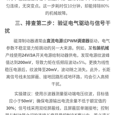
匀连续，无突变点。这一步耗时仅10分钟，却能排除80%
的机械故障。
三、排查第二步：验证电气驱动与信号干
扰
磁滞制动器通常由
直流电源
或
PWM调速器
驱动，电气
参数不稳定是力矩跳动的另一大来源。例如，某
包装机械
产线使用
24V/3A
开关电源给制动器供电，发现电源纹波峰
值达到
200mV
，导致力矩在低频段波动±5%。更换为线性
稳压电源后，纹波降至
20mV
，波动随之消失。此外，长距
离信号线未加屏蔽、接地回路形成地环路，均会引入高频
干扰。
实操建议：使用示波器测量驱动端电压纹波，目标值
应小于
50mV
；确保电源输出电流余量不低于额定值的
30%
；信号线采用双绞屏蔽线，且屏蔽层单端接地；控制