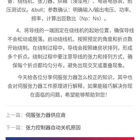
备：绕线机、张力器、烘箱（浸漆用）、电容电感表、耐
压测试仪。&bull；参数确认：明确输入/输出电压、功率、
频率，计算出匝数比（Np：Ns）。
4、将导线的一端固定在绕线机的起始位置，确保导线
不会松动或脱落。启动绕线机，按照预定的角度和折点数
开始绕制。在绕制过程中，导线会按照蜂房状排列，形成
多个折点。绕制过程中要注意导线的张力和排列方式，确
保每个折点都均匀分布，避免出现交叉或重叠现象。
今天给各位分享伺服张力器怎么校正的知识，其中也
会对伺服张力器工作原理进行解释，如果能碰巧解决你现
在面临的问题，希望能够帮助到您！
上一篇：
伺服张力器供应商
下一篇：
张力控制器自动关机原因