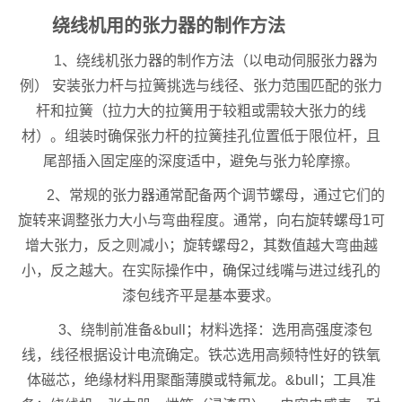
绕线机用的张力器的制作方法
1、绕线机张力器的制作方法（以电动伺服张力器为
例） 安装张力杆与拉簧挑选与线径、张力范围匹配的张力
杆和拉簧（拉力大的拉簧用于较粗或需较大张力的线
材）。组装时确保张力杆的拉簧挂孔位置低于限位杆，且
尾部插入固定座的深度适中，避免与张力轮摩擦。
2、常规的张力器通常配备两个调节螺母，通过它们的
旋转来调整张力大小与弯曲程度。通常，向右旋转螺母1可
增大张力，反之则减小；旋转螺母2，其数值越大弯曲越
小，反之越大。在实际操作中，确保过线嘴与进过线孔的
漆包线齐平是基本要求。
3、绕制前准备&bull；材料选择：选用高强度漆包
线，线径根据设计电流确定。铁芯选用高频特性好的铁氧
体磁芯，绝缘材料用聚酯薄膜或特氟龙。&bull；工具准