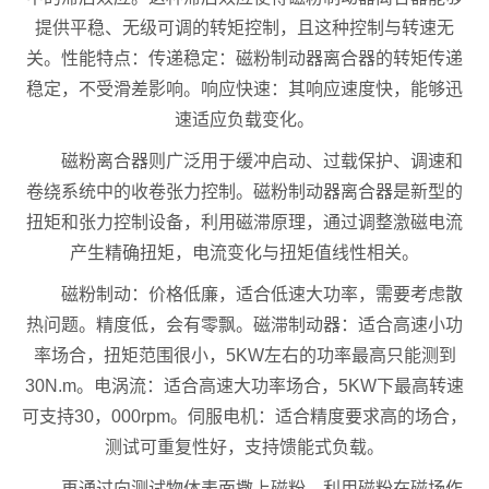
提供平稳、无级可调的转矩控制，且这种控制与转速无
关。性能特点：传递稳定：磁粉制动器离合器的转矩传递
稳定，不受滑差影响。响应快速：其响应速度快，能够迅
速适应负载变化。
磁粉离合器则广泛用于缓冲启动、过载保护、调速和
卷绕系统中的收卷张力控制。磁粉制动器离合器是新型的
扭矩和张力控制设备，利用磁滞原理，通过调整激磁电流
产生精确扭矩，电流变化与扭矩值线性相关。
磁粉制动：价格低廉，适合低速大功率，需要考虑散
热问题。精度低，会有零飘。磁滞制动器：适合高速小功
率场合，扭矩范围很小，5KW左右的功率最高只能测到
30N.m。电涡流：适合高速大功率场合，5KW下最高转速
可支持30，000rpm。伺服电机：适合精度要求高的场合，
测试可重复性好，支持馈能式负载。
再通过向测试物体表面撒上磁粉，利用磁粉在磁场作