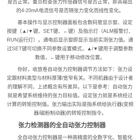
是否正常。重点检查张力传感器信号是否正常，即其输出
的4-20mA电流信号是否随张力变化而线性变化。
基本操作与显示控制器面板包含数码管显示窗、设定
按键（▲/▼键、SET键、←键）及指示灯（ALM报警灯、
RUN运行灯）。通电后显示窗即显示当前实测张力值。通
过SET键可切换不同参数设置模式，▲/▼键用于调整参数
数值，←键用于移动修改位置。
你好，收放卷自动张力控制器调节方法如下：张力设
定跟材料类型与材料厚薄/宽窄有关。不同机器由于设计者
的理解不同，上述概念有所差异。以下是参考：自动张力
就是希望系统维持的张力目标值。设定张力就是系统经过
计算的转矩控制值。张力输出实际是指系统给执行器(变频
器/磁粉制动器)的转矩控制指令。
张力检测器的全自动张力控制器
全自动张力控制器是一种高精度的全数字化、智能化