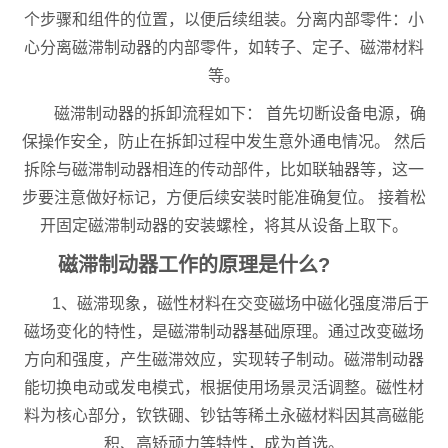
个步骤和组件的位置，以便后续组装。分离内部零件：小
心分离磁滞制动器的内部零件，如转子、定子、磁滞材料
等。
磁滞制动器的拆卸流程如下： 首先切断设备电源，确
保操作安全，防止在拆卸过程中发生意外通电情况。 然后
拆除与磁滞制动器相连的传动部件，比如联轴器等，这一
步要注意做好标记，方便后续安装时能准确复位。 接着松
开固定磁滞制动器的安装螺栓，将其从设备上取下。
磁滞制动器工作的原理是什么?
1、磁滞现象，磁性材料在交变磁场中磁化强度滞后于
磁场变化的特性，是磁滞制动器基础原理。通过改变磁场
方向和强度，产生磁滞效应，实现转子制动。磁滞制动器
能切换电动或发电模式，根据使用场景灵活调整。磁性材
料为核心部分，钦铁硼、钞钴等稀土永磁材料因其高磁能
积、高矫顽力等特性，成为首选。