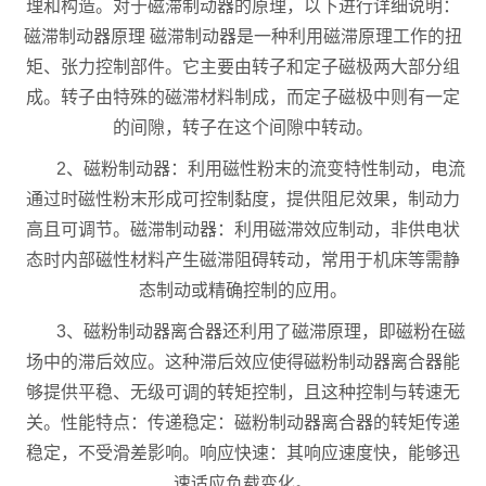
理和构造。对于磁滞制动器的原理，以下进行详细说明：
磁滞制动器原理 磁滞制动器是一种利用磁滞原理工作的扭
矩、张力控制部件。它主要由转子和定子磁极两大部分组
成。转子由特殊的磁滞材料制成，而定子磁极中则有一定
的间隙，转子在这个间隙中转动。
2、磁粉制动器：利用磁性粉末的流变特性制动，电流
通过时磁性粉末形成可控制黏度，提供阻尼效果，制动力
高且可调节。磁滞制动器：利用磁滞效应制动，非供电状
态时内部磁性材料产生磁滞阻碍转动，常用于机床等需静
态制动或精确控制的应用。
3、磁粉制动器离合器还利用了磁滞原理，即磁粉在磁
场中的滞后效应。这种滞后效应使得磁粉制动器离合器能
够提供平稳、无级可调的转矩控制，且这种控制与转速无
关。性能特点：传递稳定：磁粉制动器离合器的转矩传递
稳定，不受滑差影响。响应快速：其响应速度快，能够迅
速适应负载变化。