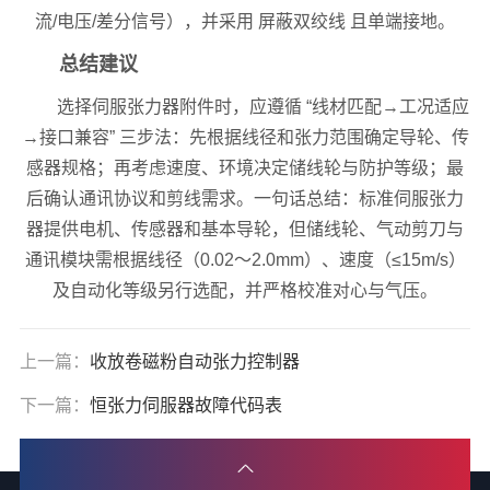
流/电压/差分信号），并采用 屏蔽双绞线 且单端接地。
总结建议
选择伺服张力器附件时，应遵循 “线材匹配→工况适应
→接口兼容” 三步法：先根据线径和张力范围确定导轮、传
感器规格；再考虑速度、环境决定储线轮与防护等级；最
后确认通讯协议和剪线需求。一句话总结：标准伺服张力
器提供电机、传感器和基本导轮，但储线轮、气动剪刀与
通讯模块需根据线径（0.02～2.0mm）、速度（≤15m/s）
及自动化等级另行选配，并严格校准对心与气压。
上一篇：
收放卷磁粉自动张力控制器
下一篇：
恒张力伺服器故障代码表