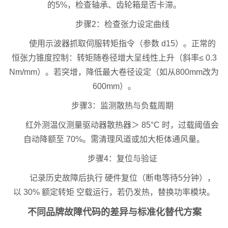
的5%，检查轴承、齿轮箱是否卡滞。
步骤2：检查张力设定曲线
使用示波器抓取伺服转矩指令（参数 d15）。正常的
恒张力锥度控制：转矩随卷径增大呈线性上升（斜率≤ 0.3
Nm/mm）。若突增，降低最大卷径设定（如从800mm改为
600mm）。
步骤3：监测散热与负载周期
红外测温仪测量驱动器散热器＞ 85°C 时，过载阈值会
自动降额至 70%。需清理风道或加大柜体通风量。
步骤4：复位与验证
记录历史故障后执行 硬件复位（断电等待5分钟），
以 30% 额定转矩 空载运行，若仍发热，替换功率模块。
不同品牌故障代码的差异与标准化替代方案