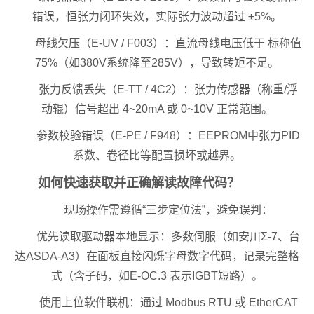
错误，恒张力闭环失效，实际张力波动超过 ±5%。
母线欠压（E-UV / F003）：直流母线电压低于 标称值
75%（如380V系统降至285V），导致转矩不足。
张力反馈丢失（E-TT / 4C2）：张力传感器（称重/浮
动辊）信号超出 4~20mA 或 0~10V 正常范围。
参数校验错误（E-PE / F948）：EEPROM中张力PID
系数、卷径比等配置损坏或越界。
如何快速获取并正确解读故障代码？
现场操作需遵循“三步定位法”，避免误判：
优先读取驱动器本地显示：多数伺服（如安川Σ-7、台
达ASDA-A3）在面板直接闪烁字母数字代码，记录完整格
式（含子码，如E-OC.3 表示IGBT短路）。
使用上位软件联机：通过 Modbus RTU 或 EtherCAT