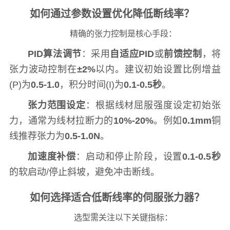
如何通过参数设置优化降低断线率？
精确的张力控制是核心手段：
PID算法调节
：采用
自适应PID
或
前馈控制
，将
张力波动控制在
±2%
以内。建议初始设置比例增益
(P)为
0.5-1.0
，积分时间(I)为
0.1-0.5秒
。
张力范围设定
：根据线材屈服强度设定初始张
力，通常为线材拉断力的
10%-20%
。例如
0.1mm
铜
线推荐张力为
0.5-1.0N
。
加速度补偿
：启动和停止阶段，设置
0.1-0.5秒
的软启动/停止斜坡，避免冲击断线。
如何选择适合低断线率的伺服张力器？
选型需关注以下关键指标：