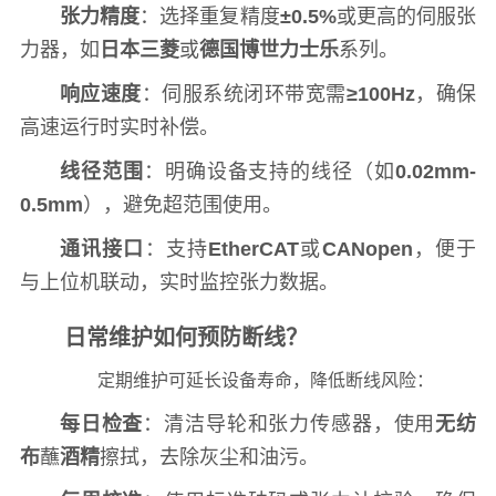
张力精度
：选择重复精度
±0.5%
或更高的伺服张
力器，如
日本三菱
或
德国博世力士乐
系列。
响应速度
：伺服系统闭环带宽需
≥100Hz
，确保
高速运行时实时补偿。
线径范围
：明确设备支持的线径（如
0.02mm-
0.5mm
），避免超范围使用。
通讯接口
：支持
EtherCAT
或
CANopen
，便于
与上位机联动，实时监控张力数据。
日常维护如何预防断线？
定期维护可延长设备寿命，降低断线风险：
每日检查
：清洁导轮和张力传感器，使用
无纺
布
蘸
酒精
擦拭，去除灰尘和油污。