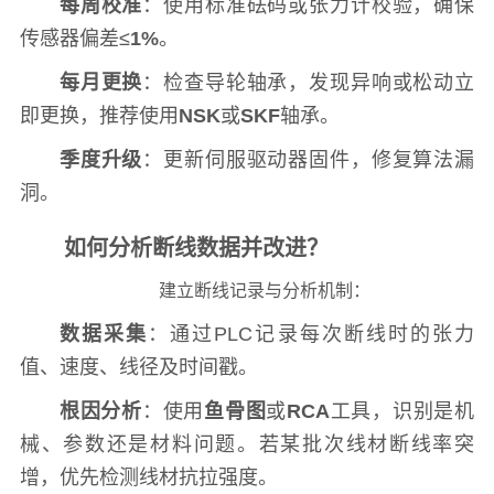
每周校准
：使用标准砝码或张力计校验，确保
传感器偏差≤
1%
。
每月更换
：检查导轮轴承，发现异响或松动立
即更换，推荐使用
NSK
或
SKF
轴承。
季度升级
：更新伺服驱动器固件，修复算法漏
洞。
如何分析断线数据并改进？
建立断线记录与分析机制：
数据采集
：通过PLC记录每次断线时的张力
值、速度、线径及时间戳。
根因分析
：使用
鱼骨图
或
RCA
工具，识别是机
械、参数还是材料问题。若某批次线材断线率突
增，优先检测线材抗拉强度。