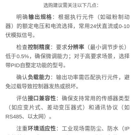
选购建议需关注以下几点：
明确
输出规格
：根据执行元件（如磁粉制动
器）的额定电压和电流选择，常用24伏直流或0-10
伏模拟信号。
检查
控制精度
：要求
分辨率
（最小调节步长）
低于0.5%，确保微调能力；对于高要求场景，选择
带PID自整定功能的型号。
确认
负载能力
：输出功率需匹配执行元件，避
免过载导致控制器发热或损坏。
评估
接口兼容性
：确保支持常用的传感器类型
（如应变片式、差动变压器式）和通讯协议（如
RS485、以太网）。
注重
环境适应性
：工业现场需防尘、防水（IP