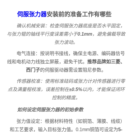
伺服张力器
安装前的准备工作有哪些
确认机械安装：检查伺服张力器底座是否水平固定，
与张力辊的轴线平行度误差需小于
0.1mm
，避免偏载导致
张力波动。
电气连接：按说明书接线，确保主电源、编码器信号
线和电机动力线独立屏蔽，避免干扰。
推荐品牌如三菱、
西门子
的伺服驱动器需设置阻尼参数。
传感器校准：使用标准砝码或张力计对传感器进行零
点及满量程校准，误差控制在
±0.5%
以内，才能保证闭环
控制的精度。
如何设定伺服张力器的初始参数
张力值设定：根据材料特性（如铜箔、薄膜、线缆）
和工艺要求，输入目标张力值。0.1mm铜箔可设定为
5-