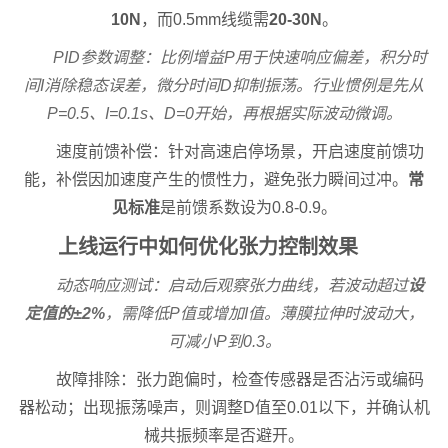
10N
，而0.5mm线缆需
20-30N
。
PID参数调整：比例增益P用于快速响应偏差，积分时
间I消除稳态误差，微分时间D抑制振荡。行业惯例是先从
P=0.5、I=0.1s、D=0开始，再根据实际波动微调。
速度前馈补偿：针对高速启停场景，开启速度前馈功
能，补偿因加速度产生的惯性力，避免张力瞬间过冲。
常
见标准
是前馈系数设为0.8-0.9。
上线运行中如何优化张力控制效果
动态响应测试：启动后观察张力曲线，若波动超过
设
定值的±2%
，需降低P值或增加I值。薄膜拉伸时波动大，
可减小P到0.3。
故障排除：张力跑偏时，检查传感器是否沾污或编码
器松动；出现振荡噪声，则调整D值至0.01以下，并确认机
械共振频率是否避开。