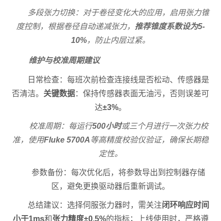
多段张力切换：对于卷径变化大的应用，启用张力锥
度控制，根据卷径自动递减张力，
推荐锥度系数设为5-
10%
，防止内层过紧。
维护与校准周期建议
日常检查：每班次前检查连接线是否松动、传感器是
否清洁。
关键数据
：保持传感器表面无油污，否则误差可
达
±3%
。
校准周期：每运行
500小时
或三个月进行一次张力校
准，使用
Fluke 5700A
等高精度校验仪验证，确保长期稳
定性。
参数备份：每次优化后，将参数导出到控制器存储
区，避免更换驱动器后重新调试。
总结建议：选择伺服张力器时，需关注
闭环响应时间
小于1ms
和
张力精度±0.5%
的指标；上线使用时，严格遵