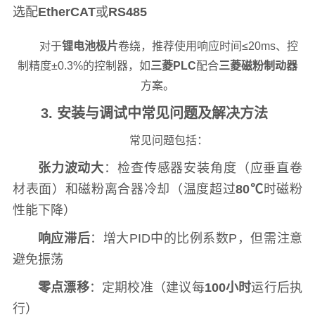
选配
EtherCAT
或
RS485
对于
锂电池极片
卷绕，推荐使用响应时间≤20ms、控
制精度±0.3%的控制器，如
三菱PLC
配合
三菱磁粉制动器
方案。
3. 安装与调试中常见问题及解决方法
常见问题包括：
张力波动大
：检查传感器安装角度（应垂直卷
材表面）和磁粉离合器冷却（温度超过
80℃
时磁粉
性能下降）
响应滞后
：增大PID中的比例系数P，但需注意
避免振荡
零点漂移
：定期校准（建议每
100小时
运行后执
行）