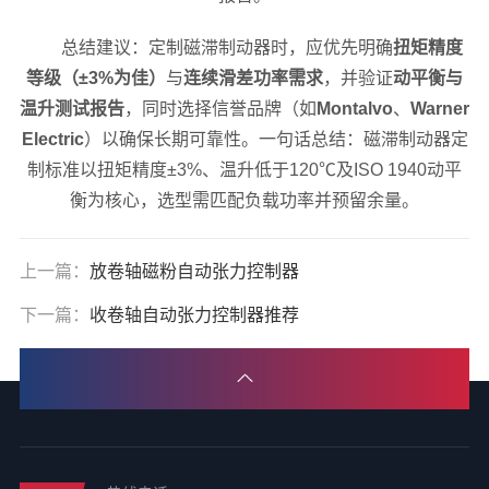
总结建议：定制磁滞制动器时，应优先明确
扭矩精度
等级（±3%为佳）
与
连续滑差功率需求
，并验证
动平衡与
温升测试报告
，同时选择信誉品牌（如
Montalvo
、
Warner
Electric
）以确保长期可靠性。一句话总结：磁滞制动器定
制标准以扭矩精度±3%、温升低于120℃及ISO 1940动平
衡为核心，选型需匹配负载功率并预留余量。
上一篇：
放卷轴磁粉自动张力控制器
下一篇：
收卷轴自动张力控制器推荐