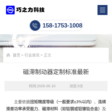
行业资讯
158-1753-1008
首页
>
行业资讯
> 正文
磁滞制动器定制标准最新
时间:2026-05-10    浏览:
0
次
主要依据
扭矩精度等级（一般要求±3%以内）
、
连续
滑差功率承受能力
、
磁滞材料（如钴钢或铝镍钴合金）
及