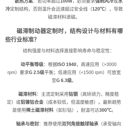
散热方案
：若功率超过
100W
，必须要求
强制风冷
或
水
冷
定制结构，否则温升会迅速超过安全线（
120℃
），导致
磁滞材料退磁。
磁滞制动器定制时，结构设计与材料有哪
些行业标准？
结构强度与材料选择直接影响寿命与稳定性：
动平衡等级
：根据
ISO 1940
，高速应用（>3000
rpm）要求
G 2.5级
平衡；低速应用（<1500 rpm）可放宽
至
G 6.3级
。
磁滞材料
：主流定制采用
钴钢
（高矫顽力，精度稳
定）或
铝镍钴合金
（成本较低，但温度敏感）。最新趋势
是使用
稀土磁滞材料
（如钐钴），耐温可达
300℃
。
轴承与密封
：推荐使用
双列角接触球轴承
（承受轴向