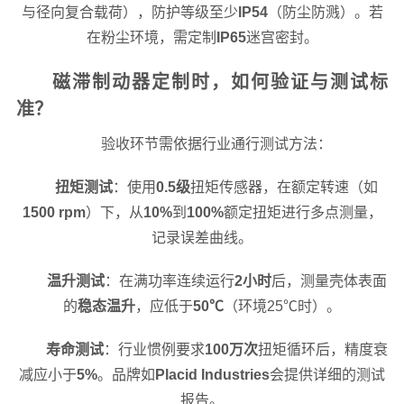
与径向复合载荷），防护等级至少
IP54
（防尘防溅）。若
在粉尘环境，需定制
IP65
迷宫密封。
磁滞制动器定制时，如何验证与测试标
准？
验收环节需依据行业通行测试方法：
扭矩测试
：使用
0.5级
扭矩传感器，在额定转速（如
1500 rpm
）下，从
10%
到
100%
额定扭矩进行多点测量，
记录误差曲线。
温升测试
：在满功率连续运行
2小时
后，测量壳体表面
的
稳态温升
，应低于
50℃
（环境25℃时）。
寿命测试
：行业惯例要求
100万次
扭矩循环后，精度衰
减应小于
5%
。品牌如
Placid Industries
会提供详细的测试
报告。