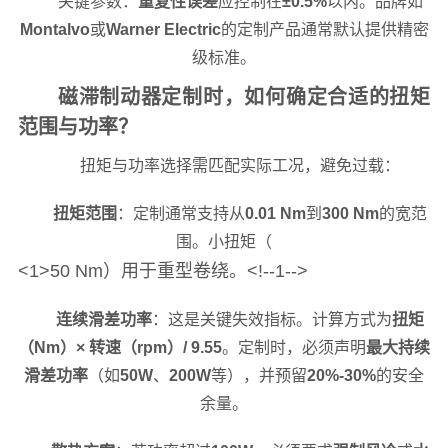
关键参数：
重复性误差
应控制在
±0.5%
以内。品牌如
Montalvo
或
Warner Electric
的定制产品通常默认提供精密
级标准。
磁滞制动器定制时，如何确定合适的扭矩
范围与功率？
扭矩与功率选择需匹配实际工况，避免过载：
扭矩范围
：定制通常支持从
0.01 Nm
到
300 Nm
的宽范
围。小扭矩（
<1>50 Nm）用于重型卷绕。<!--1-->
连续滑差功率
：这是关键失效指标。计算方式为
扭矩
（Nm）× 转速（rpm）/ 9.55
。定制时，必须声明
最大持续
滑差功率
（如
50W
、
200W
等），并预留
20%-30%
的安全
余量。