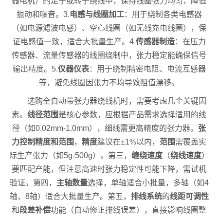
器电机）的定子或转子绕线中，保持线圈张力均匀，降低
振动和噪音。3.
电感与线圈加工
：用于绕制各类电感器
（如电源滤波电感）、空心线圈（如无线充电线圈），保
证电感值一致，适合大批量生产。4.
传感器制造
：在压力
传感器、流量传感器的线圈绕制中，张力稳定能确保信号
输出精度。5.
仪器仪表
：用于绕制精密电阻、电流互感器
等，避免线圈因张力不均导致阻值漂移。
选购全自动带张力器绕线机时，需要考虑几个关键因
素。
线径范围
是核心参数，应根据产品需求选择适用的线
径（如0.02mm-1.0mm），细线需更高精度的张力器。
张
力控制精度和范围
，
精度
建议在±1%以内，
范围
需覆盖实
际生产张力（如5g-500g）。第三，
缠绕速度
（
绕线速度
）
要匹配产能，但注意高速时张力稳定性可能下降，需试机
验证。第四，
主轴数量
选择，单轴适合小批量，多轴（如4
轴、8轴）适合大批量生产。第五，
排线系统
的
线距可调性
和
段差补偿
功能（自动修正排线误差），直接影响线圈整