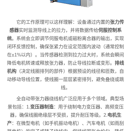
它的工作原理可以这样理解：设备通过内置的
张力传
感器
实时监测导线上的拉力，并将数据传给
伺服控制系
统
。系统会立即调节伺服电机或磁粉离合器的输出，实现
闭环反馈控制，确保张紧力在设定范围内波动（通常控制
在±1%以内）。当传感器检测到拉力过大时，系统会瞬间
降低电机转速或释放张力器，防止导线拉断或变形。
排线
机构
（决定线圈排列的部件）根据预设的线径和匝数，自
动移动导线位置，使线圈一层层紧密排列，避免叠绕或跳
线。
全自动带张力器绕线机广泛应用于多个领域。典型场
景包括：1.
变压器制造
：用于绕制电力变压器、高频变压
器，确保线圈绝缘层不受损，提升耐压等级。2.
电机生
产
：在微型电机（如手机振动电机）、汽车电机（如雨刮