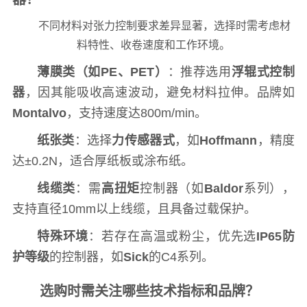
不同材料对张力控制要求差异显著，选择时需考虑材
料特性、收卷速度和工作环境。
薄膜类（如PE、PET）
：推荐选用
浮辊式控制
器
，因其能吸收高速波动，避免材料拉伸。品牌如
Montalvo
，支持速度达800m/min。
纸张类
：选择
力传感器式
，如
Hoffmann
，精度
达±0.2N，适合厚纸板或涂布纸。
线缆类
：需
高扭矩
控制器（如
Baldor
系列），
支持直径10mm以上线缆，且具备过载保护。
特殊环境
：若存在高温或粉尘，优先选
IP65防
护等级
的控制器，如
Sick
的C4系列。
选购时需关注哪些技术指标和品牌？