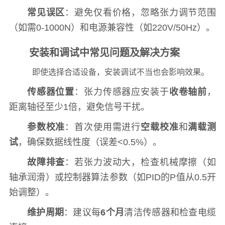
常见误区
：避免仅看价格，忽略张力调节范围
（如需0-1000N）和电源兼容性（如220V/50Hz）。
安装和调试中常见问题及解决方案
即使选择合适设备，安装调试不当也会影响效果。
传感器位置
：张力传感器应安装于
收卷轴前
，
距离轴径至少1倍，避免信号干扰。
参数校准
：首次使用需进行
空载校准
和
满载测
试
，确保数据线性度（误差<0.5%）。
故障排查
：若张力波动大，检查机械摩擦（如
轴承润滑）或控制器算法参数（如PID的P值从0.5开
始调整）。
维护周期
：建议每
6个月
清洁传感器和检查电缆