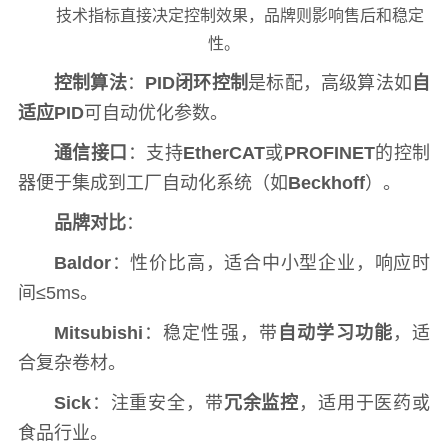
技术指标直接决定控制效果，品牌则影响售后和稳定
性。
控制算法
：
PID闭环控制
是标配，高级算法如
自
适应PID
可自动优化参数。
通信接口
：支持
EtherCAT
或
PROFINET
的控制
器便于集成到工厂自动化系统（如
Beckhoff
）。
品牌对比
：
Baldor
：性价比高，适合中小型企业，响应时
间≤5ms。
Mitsubishi
：稳定性强，带
自动学习功能
，适
合复杂卷材。
Sick
：注重安全，带
冗余监控
，适用于医药或
食品行业。