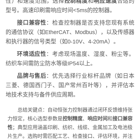
性）和速度范围，选择
控制精度
和
响应速度
合适的
型号。高速印刷需响应时间<5ms的控制器。
接口兼容性
：检查控制器是否支持您现有系统
的通信协议（如EtherCAT、Modbus），以及传感器
和执行器的信号类型（如0-10V、4-20mA）。
环境适应性
：考虑现场温度、湿度、粉尘等。
纺织车间需防尘防水等级IP54以上。
品牌与售后
：优先选择行业标杆品牌（如日本
三菱、德国西门子、国产常州百叶等），并评估本
地技术支持与备件供应周期。
总结关键点：自动恒张力控制器通过闭环反馈维持张
力恒定，核心选型参数是
控制精度
、
响应时间
和
接口兼容
性
；典型应用涵盖印刷、纺织、线缆、金属加工及电池极
片生产。选购时需匹配工艺、检查接口、评估环境，并注