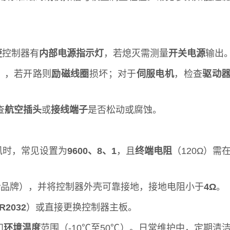
菱
控制器有
内部电源指示灯
，若熄灭需测量
开关电源
输出
），若开路则
励磁线圈
损坏；对于
伺服电机
，检查
驱动
查
航空插头
或
接线端子
是否松动或腐蚀。
讯时，常见设置为
9600、8、1
，且
终端电阻
（120Ω）需
r
品牌），并将控制器外壳可靠接地，接地电阻小于
4Ω
。
R2032
）或直接更换控制器主板。
和
环境温度
范围（-10℃至50℃）。日常维护中，定期清