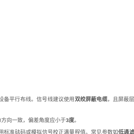
设备平行布线。信号线建议使用
双绞屏蔽电缆
，且屏蔽
力方向一致，偏差角度应小于
3度
。
用标准砝码或模拟信号校正满量程值。常见参数如
低通