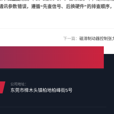
通讯参数错误，遵循“先查信号、后换硬件”的排查顺序
下一篇：
磁滞制动器控制张
公司地址：
东莞市樟木头镇柏地柏峰街5号