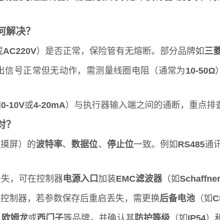
何解决？
或
AC220V
）是否正常，保险管有无熔断。部分品牌如
三
出信号正常但无动作，需测量线圈电阻（通常为
10-50Ω
如
0-10V
或
4-20mA
）与执行器输入端之间的通断，重点排
对？
触摸屏）的
波特率
、
数据位
、
停止位
一致。例如
RS485
通
丢失，可在控制器
电源入口
加装
EMC滤波器
（如
Schaffne
号控制器，若参数保存后重启丢失，需更换
后备电池
（如
C
、
欧姆龙
或
西门子
等品牌，并确认其
防护等级
（如
IP54
）