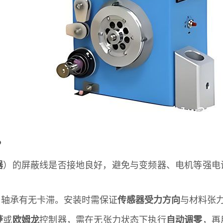
？
器
）的屏蔽线是否接地良好，避免与变频器、电机等强电
，轴承有无卡滞。安装时需保证
传感器受力方向
与材料张
菱
或
欧姆龙
控制器，需在无张力状态下执行
自动调零
，再