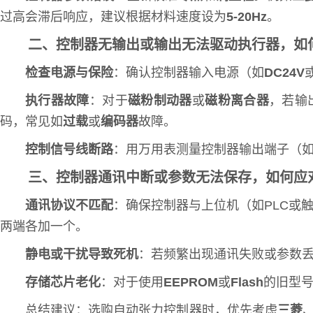
过高会滞后响应，建议根据材料速度设为
5-20Hz
。
二、控制器无输出或输出无法驱动执行器，如
检查电源与保险
：确认控制器输入电源（如
DC24V
执行器故障
：对于
磁粉制动器
或
磁粉离合器
，若输
码，常见如
过载
或
编码器
故障。
控制信号线断路
：用万用表测量控制器输出端子（
三、控制器通讯中断或参数无法保存，如何应
通讯协议不匹配
：确保控制器与上位机（如PLC或
两端各加一个。
静电或干扰导致死机
：若频繁出现通讯失败或参数
存储芯片老化
：对于使用
EEPROM
或
Flash
的旧型
总结建议：选购自动张力控制器时，优先考虑
三菱