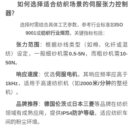
如何选择适合纺织场景的伺服张力控制
器？
选择时需结合具体工艺参数，参考行业标准如
ISO
9001
或
纺织行业规范
，关键指标包括：
张力范围
：根据纱线类型（如棉、化纤或混
纺）设定，一般细纱机需
0.5-5N
，而粗纱机需
10-
50N
。
响应速度
：优选
伺服电机
，其响应频率应高于
1kHz
，适用于高速纺织机（如
2000米/分钟
的整经
机）。
品牌推荐
：
德国伦茨
或
日本三菱
等品牌在纺织
领域有成熟应用，提供
IP54防护等级
，适应纺织车
间的粉尘环境。