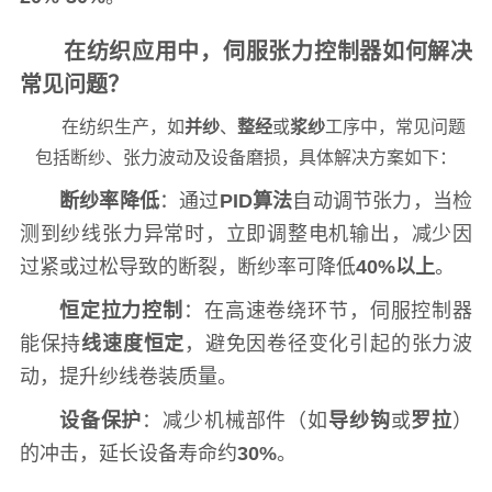
在纺织应用中，伺服张力控制器如何解决
常见问题？
在纺织生产，如
并纱
、
整经
或
浆纱
工序中，常见问题
包括断纱、张力波动及设备磨损，具体解决方案如下：
断纱率降低
：通过
PID算法
自动调节张力，当检
测到纱线张力异常时，立即调整电机输出，减少因
过紧或过松导致的断裂，断纱率可降低
40%以上
。
恒定拉力控制
：在高速卷绕环节，伺服控制器
能保持
线速度恒定
，避免因卷径变化引起的张力波
动，提升纱线卷装质量。
设备保护
：减少机械部件（如
导纱钩
或
罗拉
）
的冲击，延长设备寿命约
30%
。