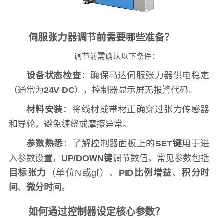
伺服张力器调节前需要哪些准备？
调节前需确认以下条件：
设备状态检查
：确保马达伺服张力器供电稳定
（通常为
24V DC
），控制器显示屏无报警代码。
材料安装
：将线材或带材正确穿过张力传感器
和导轮，避免缠绕或摩擦异常。
参数熟悉
：了解控制器面板上的
SET键
用于进
入参数设置，
UP/DOWN键
调节数值，常见参数包括
目标张力
（单位N或gf）、
PID比例增益
、
积分时
间
、
微分时间
。
如何通过控制器设定核心参数？