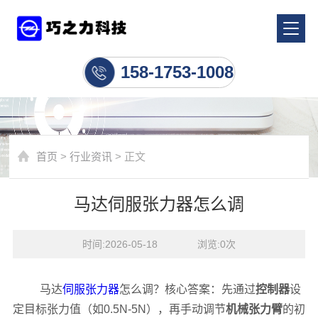
行业资讯
158-1753-1008
首页
>
行业资讯
> 正文
马达伺服张力器怎么调
时间:2026-05-18    浏览:
0
次
马达
伺服张力器
怎么调？核心答案：先通过
控制器
设
定目标张力值（如0.5N-5N），再手动调节
机械张力臂
的初