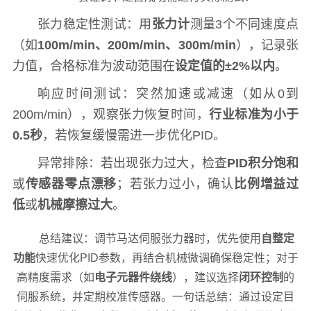
张力稳定性测试：用
张力计
测量3个不同速度点
（如
100m/min、200m/min、300m/min
），记录张
力值，合格标准为波动范围在
设定值的±2%以内
。
响应时间测试：突然加速或减速（如从0到
200m/min），观察张力恢复时间，
行业标准为小于
0.5秒
，若恢复缓慢需进一步优化PID。
异常排除：若出现张力过大，检查
PID积分饱和
或
传感器零点漂移
；若张力过小，确认
比例增益过
低
或
机械摩擦过大
。
总结建议：调节马达伺服张力器时，优先使用
自整定
功能
快速优化PID参数，再结合机械微调确保稳定性；对于
高精度需求（如
电子元器件绕线
），建议选择
闭环控制
的
伺服系统，并定期校准传感器。一句话总结：通过设定目