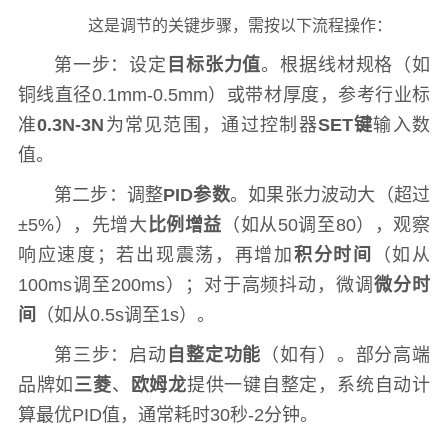
这是调节的关键步骤，需按以下流程操作：
第一步：设定
目标张力值
。根据线材规格（如
铜线直径0.1mm-0.5mm）或带材厚度，参考行业标
准
0.3N-3N
为常见范围，通过控制器
SET键
输入数
值。
第二步：调整
PID参数
。如果张力波动大（超过
±5%），先增大
比例增益
（如从50调至80），观察
响应速度；若出现震荡，再增加
积分时间
（如从
100ms调至200ms）；对于高频抖动，微调
微分时
间
（如从0.5s调至1s）。
第三步：启动
自整定功能
（如有）。部分高端
品牌如
三菱
、
欧姆龙
提供一键自整定，系统自动计
算最优PID值，通常耗时30秒-2分钟。