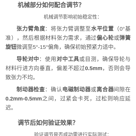
机械部分如何配合调节？
机械调节影响初始稳定性：
张力臂角度
：将张力臂调整至
水平位置
（0°基
准），然后根据材料张力需求，通过
偏心轮
或
弹簧
旋钮
微调至5°-15°偏角，确保初始预紧力适中。
导轮对中
：使用
对中工具
或目测，确保导轮与
材料行进方向垂直，偏差不超过
0.5mm
，否则会导
致张力不均。
制动器检查
：确认
电磁制动器
或
离合器
间隙在
0.2mm-0.5mm
之间，过紧会卡死，过松则响应延
迟。
调节后如何验证效果？
验证调节是否成功需进行实际测试：