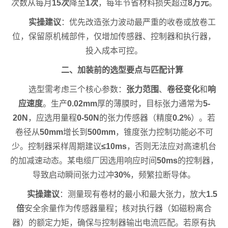
次数从每月
15次
降至
1次
，每年节省材料损失超过
8万元
。
实操建议
：优先改造张力波动最严重的收卷或放卷工
位，保留原机械部件，仅增加传感器、控制器和执行器，
投入成本可控。
二、加装前的选型要点与匹配计算
选型需考虑三个核心参数：
张力范围
、
卷径变化
和
响
应速度
。生产
0.02mm
厚的薄膜时，目标张力通常为
5-
20N
，应选用量程
0-50N
的张力传感器（精度
0.2%
）。若
卷径从
50mm
增长到
500mm
，锥度张力控制功能必不可
少。控制器采样周期建议
≤10ms
，否则无法应对高速机台
的加减速动态。某电缆厂因选用响应时间
50ms
的控制器，
导致启动瞬间张力过冲
30%
，频繁拉断导体。
实操建议
：测量现有卷材的最小和最大张力，放大
1.5
倍
安全余量作为传感器量程；核对执行器（如磁粉离合
器）的额定力矩，确保与控制器输出电流匹配。若原有执