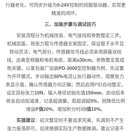
行器老化，可同步升级为
0-24V
控制的伺服驱动器，实现更
精准的闭环。
三、加装步骤与调试技巧
安装流程分为机械改造、电气接线和参数整定三步。
机械层面，将张力辊与传感器支架固定，保证辊子水平且
转动灵活；电气部分，传感器信号线必须采用屏蔽双绞
线，远离变频器和电机电缆，距离
≥30cm
。参数整定是成
败关键。以某包装厂加装
PD-3000
型控制器为例，先设置
为开环模式，手动输出
50%
电流让执行器动作，观察张力
表显示值，确认传感器方向正确；然后启用PID自动整定，
设定目标张力
10N
，输入卷径初始化值
150mm
，启动后系
统会自动加减速，记录超调量。若超调超
5%
，则降低比例
增益
P值20%
，增加积分时间
I值10%
。
实操建议
：初次整定时不要追求完美，先调到不产生
张力振荡即可，后续根据实际生产数据微调。建议记录不