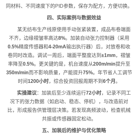
同材料、不同速度下的PID参数，保存为配方，方便切换。
四、实际案例与数据效益
某无纺布生产线原使用手动张紧装置，成品布卷端面
不齐，边缘褶皱率高达
8%
。加装自动张力控制器（采用
0.5%
精度传感器和
4-20mA
输出执行器）后，对放卷和收
卷同时改造。调试一周后，端面平整度达到
±1mm
，褶皱
率降至
0.5%
。更关键的是，机台速度从
200m/min
提升至
350m/min
而不影响质量，产能提升
75%
。年节省人工调节
时间
1200小时
，综合投资回报周期不到
6个月
。
实操建议
：加装后至少连续运行
72小时
，记录不同工
况下的张力数据（如启动、稳态、停机），与改造前对
比，形成报告供管理层决策。若发现高频波动，检查机械
共振或传感器固定松动。
五、加装后的维护与优化策略