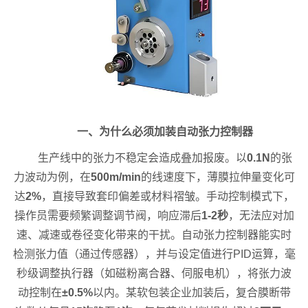
一、为什么必须加装自动张力控制器
生产线中的张力不稳定会造成叠加报废。以
0.1N
的张
力波动为例，在
500m/min
的线速度下，薄膜拉伸量变化可
达
2%
，直接导致套印偏差或材料褶皱。手动控制模式下，
操作员需要频繁调整调节阀，响应滞后
1-2秒
，无法应对加
速、减速或卷径变化带来的干扰。自动张力控制器能实时
检测张力值（通过传感器），并与设定值进行PID运算，毫
秒级调整执行器（如磁粉离合器、伺服电机），将张力波
动控制在
±0.5%
以内。某软包装企业加装后，复合膜断带