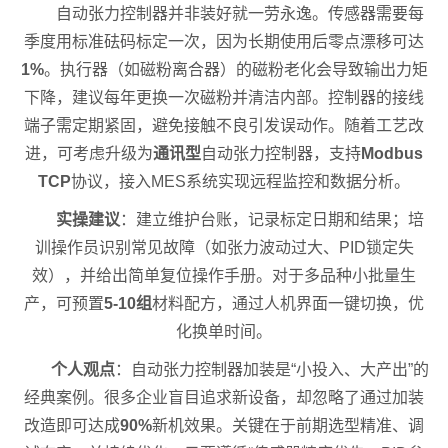
自动张力控制器并非装好就一劳永逸。传感器需要每
季度用标准砝码标定一次，因为长期使用后零点漂移可达
1%
。执行器（如磁粉离合器）的磁粉老化会导致输出力矩
下降，建议每年更换一次磁粉并清洁内部。控制器的接线
端子需定期紧固，避免接触不良引发误动作。随着工艺改
进，可考虑升级为
通讯型
自动张力控制器，支持
Modbus
TCP
协议，接入MES系统实现远程监控和数据分析。
实操建议
：建立维护台账，记录标定日期和结果；培
训操作员识别常见故障（如张力波动过大、PID锁定失
效），并给出简单复位操作手册。对于多品种小批量生
产，可预置
5-10组
材料配方，通过人机界面一键切换，优
化换单时间。
个人观点
：自动张力控制器加装是“小投入、大产出”的
经典案例。很多企业盲目追求新设备，却忽略了通过加装
改造即可达成
90%
新机效果。关键在于前期选型精准、调