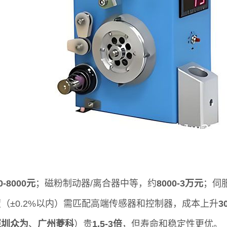
0-8000元
；磁粉制动器/离合器中等，约
8000-3万元
；伺
（±0.2%以内）需匹配高端传感器和控制器，成本上升
3
深圳众为
、
广州菱科
）贵
1.5-3倍
，但寿命和稳定性更优。