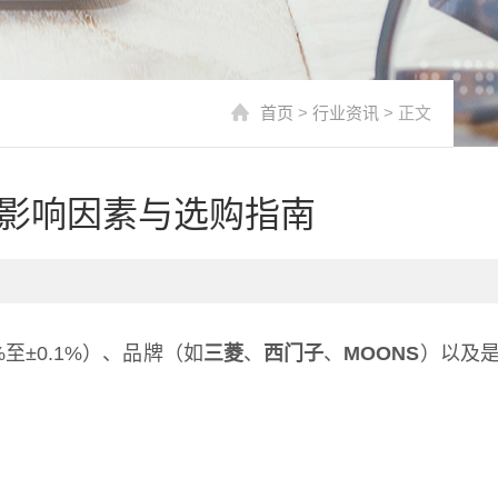
首页
>
行业资讯
> 正文
影响因素与选购指南
%至±0.1%）、品牌（如
三菱
、
西门子
、
MOONS
）以及