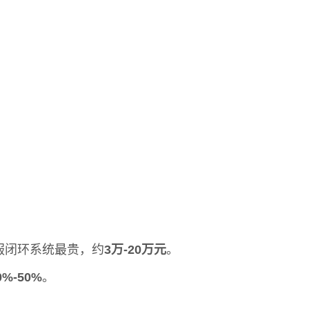
服闭环系统最贵，约
3万-20万元
。
0%-50%
。