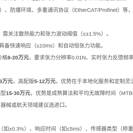
防爆环境、多重通讯协议（EtherCAT/Profinet）等
，需关注散热能力和张力波动阈值（≤±1.5%）。
具备快速响应（≤10ms）和自动恒张力功能。
价格
8-20万元
，要求张力分辨率0.01N、实时张力反馈频率≥
-3万元
，高配版
5-12万元
，优势在于本地化服务和定制灵
端型
15-30万元
，优势是成熟算法和平均无故障时间（MTBF
疗器械或航天领域建议选进口。
度（如±0.3%）、响应时间（如≤5ms）、传感器类型（