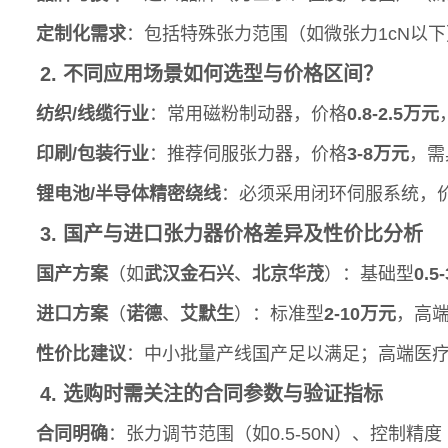
定制化需求
：包括特殊张力范围（如微张力1cN以下）、
2. 不同应用场景如何选型与价格区间？
纺织/线缆行业
：常用磁粉制动器，价格
0.8-2.5万元
印刷/包装行业
：推荐伺服张力器，价格
3-8万元
，需
锂电池/半导体精密绕线
：必须采用闭环伺服系统，
3. 国产与进口张力器价格差异及性价比分析
国产方案
（如
武汉金石兴
、
北京华茂
）：基础型
0.5
进口方案
（
诺德
、
艾默生
）：标准型
2-10万元
，高
性价比建议
：中小批量产线国产足以满足；高端医
4. 选购时需关注的合同参数与验证指标
合同明确
：张力调节范围（如0.5-50N）、控制精