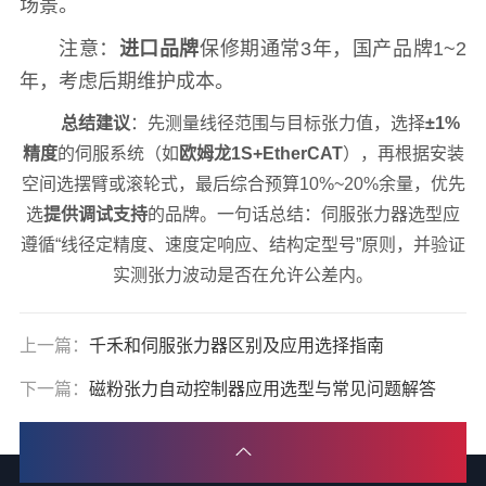
场景。
注意：
进口品牌
保修期通常3年，国产品牌1~2
年，考虑后期维护成本。
总结建议
：先测量线径范围与目标张力值，选择
±1%
精度
的伺服系统（如
欧姆龙1S+EtherCAT
），再根据安装
空间选摆臂或滚轮式，最后综合预算10%~20%余量，优先
选
提供调试支持
的品牌。一句话总结：伺服张力器选型应
遵循“线径定精度、速度定响应、结构定型号”原则，并验证
实测张力波动是否在允许公差内。
上一篇：
千禾和伺服张力器区别及应用选择指南
下一篇：
磁粉张力自动控制器应用选型与常见问题解答