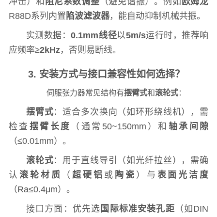
冲击）和
阻尼系数调整
（避免谐振）。例如
欧姆龙
R88D系列内置
陷波滤波器
，能自动抑制机械共振。
实测数据：
0.1mm线径
以
5m/s
运行时，推荐响
应频率≥
2kHz
，否则易断线。
3. 安装方式与接口兼容性如何选择？
伺服张力器常见结构有
摆臂式
和
滚轮式
：
摆臂式
：适合多次换向（如环形绕线机），需
检查
摆臂长度
（通常50~150mm）和
轴承间隙
（≤0.01mm）。
滚轮式
：用于直线导引（如光纤拉丝），需确
认
滚轮材质
（
超硬铝
或
陶瓷
）与
表面光洁度
（Ra≤0.4μm）。
接口方面：优先选
国际标准安装孔距
（如DIN