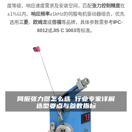
度等级、响应速度需求及安装空间，匹配
张力控制精度
在
±1%以内、
响应频率
≥1kHz的伺服电机驱动器组合，优先
选用
三菱
、
欧姆龙
或
倍福
等品牌，具体参数需参考
IPC-
6012
或
JIS C 3003
等标准。