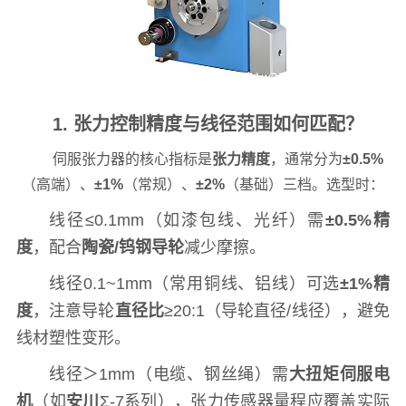
1. 张力控制精度与线径范围如何匹配？
伺服张力器的核心指标是
张力精度
，通常分为
±0.5%
（高端）、
±1%
（常规）、
±2%
（基础）三档。选型时：
线径≤0.1mm（如漆包线、光纤）需
±0.5%精
度
，配合
陶瓷/钨钢导轮
减少摩擦。
线径0.1~1mm（常用铜线、铝线）可选
±1%精
度
，注意导轮
直径比
≥20:1（导轮直径/线径），避免
线材塑性变形。
线径＞1mm（电缆、钢丝绳）需
大扭矩伺服电
机
（如
安川
Σ-7系列），张力传感器量程应覆盖实际