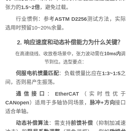
张力的
1.5~2倍
，避免过载。
行业惯例：参考
ASTM D2256
测试方法，实际
选用时预留10~20%余量。
2. 响应速度和动态补偿能力为什么关键？
在高速绕线、收放卷场景中，张力波动需在
10ms内
调
节到位。选型要点：
伺服电机惯量匹配
：负载惯量比应在
1:3~1:5
之
间，否则易产生振荡。
通信接口
：
EtherCAT
（实时性优于
CANopen
）适用于多轴协同场景，
脉冲+方向
接口
适合单轴。
动态补偿算法
：需支持
前馈补偿
（抑制加减速