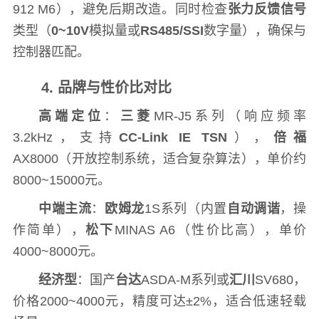
912 M6），避免后期改造。同时检查
张力反馈信号
类型（
0~10V
模拟量或
RS485/SSI
数字量），确保与
控制器匹配。
4. 品牌与性价比对比
高端定位
：
三菱
MR-J5系列（响应频率
3.2kHz，支持
CC-Link IE TSN
），
倍福
AX8000（开放控制系统，适合复杂算法），单价约
8000~15000元。
中端主流
：
欧姆龙
1S系列（内置
自动调谐
，操
作简单），
松下
MINAS A6（性价比高），单价
4000~8000元。
经济型
：国产
台达
ASDA-M系列或
汇川
SV680，
价格2000~4000元，精度可达±2%，适合低速轻载