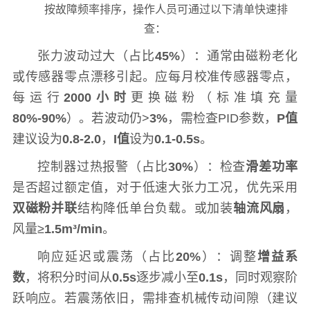
按故障频率排序，操作人员可通过以下清单快速排
查：
张力波动过大（占比
45%
）：通常由磁粉老化
或传感器零点漂移引起。应每月校准传感器零点，
每运行
2000小时
更换磁粉（标准填充量
80%-90%
）。若波动仍>
3%
，需检查PID参数，
P值
建议设为
0.8-2.0
，
I值
设为
0.1-0.5s
。
控制器过热报警（占比
30%
）：检查
滑差功率
是否超过额定值，对于低速大张力工况，优先采用
双磁粉并联
结构降低单台负载。或加装
轴流风扇
，
风量≥
1.5m³/min
。
响应延迟或震荡（占比
20%
）：调整
增益系
数
，将积分时间从
0.5s
逐步减小至
0.1s
，同时观察阶
跃响应。若震荡依旧，需排查机械传动间隙（建议