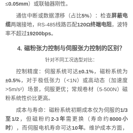
≤
0.05mm
）或联轴器刚性。
通信中断或数据漂移（占比
5%
）：检查
屏蔽电
缆
两端接地，RS-485线路匹配
120Ω终端电阻
，波特
率不超过
19200bps
。
4. 磁粉张力控制与伺服张力控制的区别？
针对不同工况选型对比：
控制精度：伺服系统可达
±0.1%
，磁粉系统为
±0.5%
，对于极低张力（<1N）或高动态（加速度
>5m/s²）场景，伺服更优；常规卷材（5-500N）磁
粉系统性价比更高。
成本与寿命：磁粉系统初期成本仅为伺服的
1/3
至1/2
，但磁粉约
2-3年
需更换（寿命约
8000小
时
），而伺服电机寿命可达
10年
。维护成本方面，