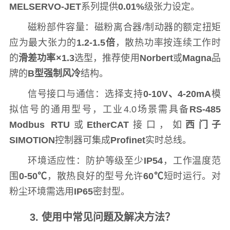
MELSERVO-JET
系列提供
0.01%
级张力设定。
磁粉部件容量：磁粉离合器/制动器的额定扭矩
应为最大张力的
1.2-1.5倍
，散热功率按连续工作时
的
滑差功率×1.3
选型，推荐使用
Norbert
或
Magna
品
牌的
B型强制风冷
结构。
信号接口与通信：选择支持
0-10V、4-20mA
模
拟信号的通用型号，工业4.0场景需具备
RS-485
Modbus RTU
或
EtherCAT
接口，如
西门子
SIMOTION
控制器可集成
Profinet
实时总线。
环境适应性：防护等级至少
IP54
，工作温度范
围
0-50℃
，散热良好的型号允许
60℃
短时运行。对
粉尘环境需选用
IP65
密封型。
3. 使用中常见问题及解决方法？