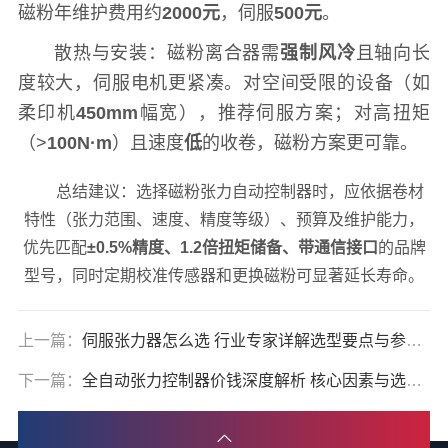
磁粉年维护费用约
2000元
，伺服
500元
。
散热与安装：磁粉离合器需
强制风冷
且轴向长
度较大，伺服电机更紧凑。对空间受限的设备（如
柔印机
450mm
幅宽），推荐伺服方案；对高扭矩
（>
100N·m
）且速度
低
的收卷，磁粉方案更可靠。
总结建议：选择磁粉张力自动控制器时，应依据卷材
特性（张力范围、速度、精度等级）、预算及维护能力，
优先匹配
±0.5%精度、1.2倍扭矩储备、带通信接口
的品牌
型号，同时定期校准传感器和更换磁粉可显著延长寿命。
上一篇：
伺服张力器怎么选 行业专家详解选型要点与参数指标
下一篇：
全自动张力控制器价钱深度解析 核心因素与选购实操指南