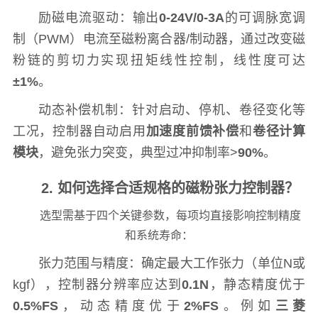
励磁电流驱动：输出
0-24V/0-3A
的可调脉宽调
制（PWM）电流至磁粉离合器/制动器，通过改变磁
粉链的剪切力实现扭矩线性控制，线性度可达
±1%
。
动态补偿机制：针对启动、停机、卷径变化等
工况，控制器自动启用
加速度前馈补偿
和
卷径计算
模块
，避免张力突变，典型过冲抑制率>
90%
。
2. 如何选择合适规格的磁粉张力控制器？
选型需基于四个关键参数，每项均直接影响控制精度
和系统寿命：
张力范围与精度：确定最大工作张力（单位N或
kgf），控制器分辨率应达到
0.1N
，静态精度优于
0.5%FS
，动态精度优于
2%FS
。例如
三菱