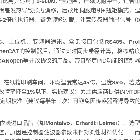
价比高，适用于
0-500N
常规范围；压磁式耐冲击，适合
滑差发热导致张力漂移，后改用
伺服电机+扭矩模式
，
5-2倍
的执行器，避免频繁过载。注意传感器输出信号（0-
C、上位机、变频器通讯。常见接口包括
RS485、Pro
herCAT
的控制器后，通过实时同步卷径计算，稳态精
CANopen
等开放协议的产品。带自整定PID功能的控制
。在纸箱印刷车间，环境温度常达
45℃
，湿度
85%
，若
故障率降至
1%以下
。实操建议：关注供应商提供的MTB
定期校准（建议
每半年
一次）可避免因传感器零漂导致
依赖进口品牌（如
Montalvo、Erhardt+Leimer
）。选
控，原因是控制器滤波器参数未针对柔性材料优化——