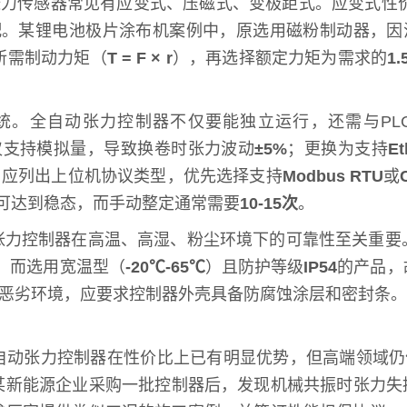
张力传感器常见有应变式、压磁式、变极距式。应变式性
配。某锂电池极片涂布机案例中，原选用磁粉制动器，因
所需制动力矩（
T = F × r
），再选择额定力矩为需求的
1.
。
统。全自动张力控制器不仅要能独立运行，还需与PL
仅支持模拟量，导致换卷时张力波动
±5%
；更换为支持
Et
，应列出上位机协议类型，优先选择支持
Modbus RTU
或
可达到稳态，而手动整定通常需要
10-15次
。
张力控制器在高温、高湿、粉尘环境下的可靠性至关重要
；而选用宽温型（
-20℃-65℃
）且防护等级
IP54
的产品，
恶劣环境，应要求控制器外壳具备防腐蚀涂层和密封条。
自动张力控制器在性价比上已有明显优势，但高端领域仍
某新能源企业采购一批控制器后，发现机械共振时张力失