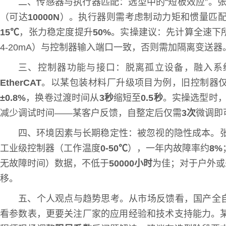
二、传感器与执行器匹配：选型中的“短板效应”。
（可达
10000N
）。执行器则需考虑制动力矩和惯量匹
15℃
，张力稳定度提升
50%
。实操建议：先计算全速下
4-20mA）与控制器输入端口一致，否则需加隔离变送器
三、控制器功能与接口：脱离孤立设备，融入系
EtherCAT
。以某包装材料厂升级项目为例，旧控制器
±0.8%
，换卷过渡时间从
3秒
缩短至
0.5秒
。实操选型时
减少调试时间——某客户反馈，自整定后仅需
3次
微调即
四、环境因素与长期稳定性：被忽视的隐性成本。
工业级控制器（工作温度
0-50℃
），一年内故障率约
8%
无故障时间）数据，不低于
50000小时
为佳；对于户外或
移。
五、个人观点与趋势思考。从市场反馈看，国产全
看参数表，更要关注厂家的应用经验和技术支持能力。