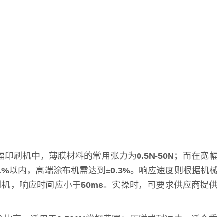
幅印刷机中，薄膜材料的常用张力为
0.5N-50N
；而在宽
1%
以内，高端涂布机需达到
±0.3%
。响应速度则根据机
印刷机，响应时间应小于
50ms
。实操时，可要求供应商提