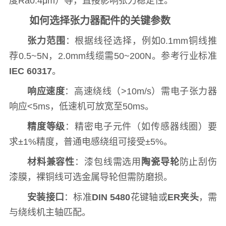
度Ra0.4μm）等，直接影响张力稳定性。
如何选择张力器配件的关键参数
张力范围
：根据线径选择，例如0.1mm铜线推
荐0.5~5N，2.0mm线缆需50~200N。参考行业标准
IEC 60317
。
响应速度
：高速绕线（>10m/s）需电子张力器
响应<5ms，低速机可放宽至50ms。
精度等级
：精密电子元件（如传感器线圈）要
求±1%精度，普通电感绕组可接受±5%。
材料兼容性
：漆包线需选用
陶瓷导轮
防止刮伤
漆膜，裸铜线可选金属导轮但需防磨损。
安装接口
：标准
DIN 5480
花键轴或
ER夹头
，需
与绕线机主轴匹配。