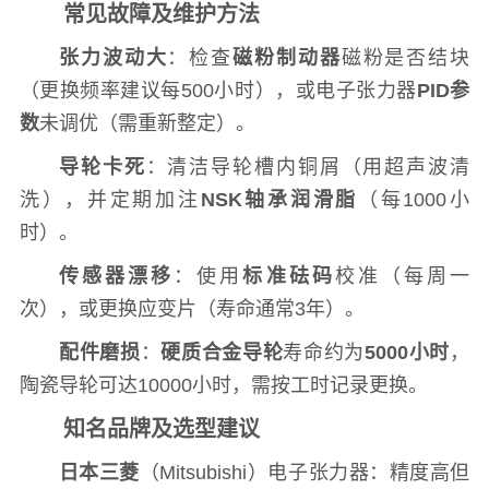
常见故障及维护方法
张力波动大
：检查
磁粉制动器
磁粉是否结块
（更换频率建议每500小时），或电子张力器
PID参
数
未调优（需重新整定）。
导轮卡死
：清洁导轮槽内铜屑（用超声波清
洗），并定期加注
NSK轴承润滑脂
（每1000小
时）。
传感器漂移
：使用
标准砝码
校准（每周一
次），或更换应变片（寿命通常3年）。
配件磨损
：
硬质合金导轮
寿命约为
5000小时
，
陶瓷导轮可达10000小时，需按工时记录更换。
知名品牌及选型建议
日本三菱
（Mitsubishi）电子张力器：精度高但