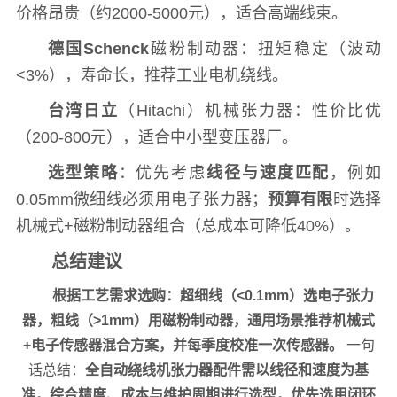
价格昂贵（约2000-5000元），适合高端线束。
德国Schenck
磁粉制动器：扭矩稳定（波动
<3%），寿命长，推荐工业电机绕线。
台湾日立
（Hitachi）机械张力器：性价比优
（200-800元），适合中小型变压器厂。
选型策略
：优先考虑
线径与速度匹配
，例如
0.05mm微细线必须用电子张力器；
预算有限
时选择
机械式+磁粉制动器组合（总成本可降低40%）。
总结建议
根据工艺需求选购：超细线（<0.1mm）选电子张力
器，粗线（>1mm）用磁粉制动器，通用场景推荐机械式
+电子传感器混合方案，并每季度校准一次传感器。
一句
话总结：
全自动绕线机张力器配件需以线径和速度为基
准，综合精度、成本与维护周期进行选型，优先选用闭环