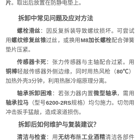
片
。取出后放置在防静电垫上。
拆卸中常见问题及应对方法
螺栓滑丝
：因反复拆装导致螺纹损坏。可尝试
用
螺纹修复丝锥
过丝，或换用
M8加长螺栓
配合弹簧
垫片压紧。
传感器卡死
：张力传感器与主轴配合过紧。用
铜棒
轻敲传感器外侧边缘，同时用热风枪（
80℃
）
加热外壳3分钟，利用热胀冷缩原理分离。
轴承拆卸困难
：若张力器内置
微型轴承
，需用
轴承拉马
（型号
6200-2RS
规格）均匀施力。切勿用
冲击扳手猛敲，造成滚道损伤。
拆卸后如何维护与复装建议？
清洁与检查
：用
无纺布
蘸
工业酒精
清洁各部件