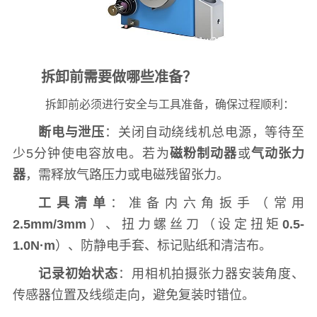
拆卸前需要做哪些准备？
拆卸前必须进行安全与工具准备，确保过程顺利：
断电与泄压
：关闭自动绕线机总电源，等待至
少5分钟使电容放电。若为
磁粉制动器
或
气动张力
器
，需释放气路压力或电磁残留张力。
工具清单
：准备内六角扳手（常用
2.5mm/3mm
）、扭力螺丝刀（设定扭矩
0.5-
1.0N·m
）、防静电手套、标记贴纸和清洁布。
记录初始状态
：用相机拍摄张力器安装角度、
传感器位置及线缆走向，避免复装时错位。