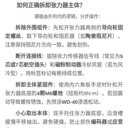
如何正确拆卸张力器主体？
遵循由外到内的逻辑，分步操作：
拆除外围组件
：先松开张力器两侧的
导向轮固
定螺丝
，取下导向轮和阻尼器（如
陶瓷阻尼片
）。
注意保持阻尼片方向一致，避免划伤。
断开连接线
：拔除张力传感器信号线（常见为
5
芯或7芯航空插头
）和
磁粉制动器
冷却风管（若为风
冷型）。用标签标记每根线缆位置。
拆卸主体紧固件
：使用内六角扳手逆时针松开
张力器底座的
4颗M6螺栓
（扭矩约8N·m）。若因震
动导致螺栓锈蚀，先喷涂
WD-40
渗透松动。
小心取出本体
：双手托住张力器底部，沿滑槽
缓慢平移抽出。避免硬撬，防止损伤
编码器
或
应变