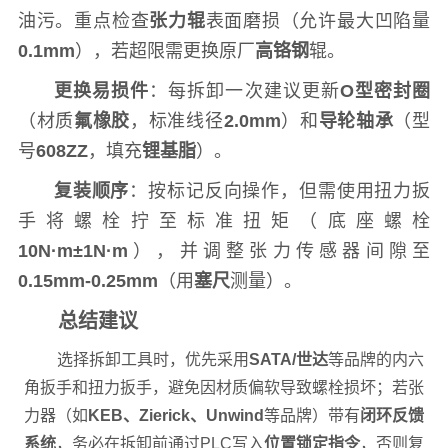
油污。重点检查
张力辊
表面磨损（允许最大凹陷量
0.1mm
），若超限需更换原厂
高铬钢
辊。
更换易损件
：每拆卸一次建议更新
O型密封圈
（材质
氟橡胶
，标准线径
2.0mm
）和
导轮轴承
（型
号
608ZZ
，填充
锂基脂
）。
复装顺序
：按标记反向操作，但需使用扭力扳
手将螺栓拧至标准扭矩（底座螺栓
10N·m±1N·m
），并调整张力传感器间隙至
0.15mm-0.25mm
（用
塞尺
测量）。
总结建议
选择拆卸工具时，优先采用
SATA/世达
等品牌的内六
角扳手和扭力扳手，避免因材质偏软导致螺栓损坏；若张
力器（如
KEB、Zierick、Unwind
等品牌）带有
闭环反馈
系统
，务必在拆卸前通过PLC写入
位置锁定指令
，否则复