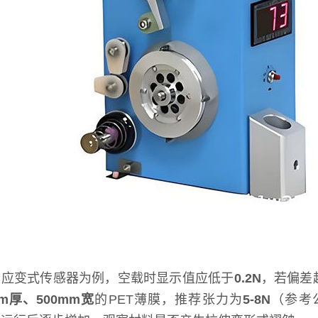
的应变式传感器为例，空载时显示值应低于
0.2N
，若偏差
mm厚、500mm宽
的PET薄膜，推荐张力为
5-8N
（参考公