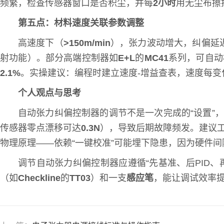
频繁，检查传感器窗口是否积尘，并每
2小时
用无尘布擦
第五点：材料速度关联参数调整
高速度下（
>150m/min
），张力波动增大，纠偏延迟
射功能）。部分高端控制器如
E+L
的
MC41
系列，可自动
2.1%
。实操建议：编程时建立速度-增益查表，速度每变
个人观点与思考
自动张力纠偏控制器的调节不是一次完成的“设置”
传感器零点漂移可达
0.3N
），导致后期故障频发。建议
物理原理——依赖“一键校准”可能埋下隐患，因为硬件
调节自动张力纠偏控制器应遵循“先基准、后PID、
（如
Checkline
的
TT03
）和一支
感应笔
，能让调试效率