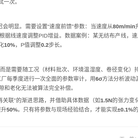
拭一次。
会明显。需要设置“速度前馈”参数：当速度从
80m/min
根据线速度调整PID增益。数据案例：某无纺布产线，速
化
10%
，P值调整
0.2
步长。
，而是需要随工况（材料批次、环境温湿度、卷径变化）
工厂每季度进行一次全面的参数审计，用
6σ
方法分析波动
间隙和老化无法被算法完全补偿。
再关联”的渐进思路，并借助具体数据（如
1.5N
的张力变
提升
50%
。只有将参数与现场经验结合，才能实现
±0.1%