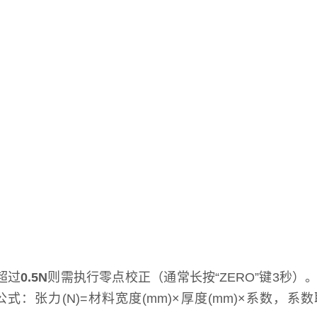
超过
0.5N
则需执行零点校正（通常长按“ZERO”键3秒）
式：张力(N)=材料宽度(mm)×厚度(mm)×系数，系数