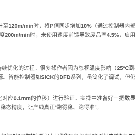
升至
120m/min
时，将P值同步增加
10%
（通过控制器内
度
200m/min
时，未使用速度前馈导致废品率
4.5%
，启
持续优化的过程。很多操作者因为忽视温度影响（
25°C到
源。智能控制器如
SICK
的
DFD
系列，虽简化了调试，但
化对应
0.1mm
的位移）进行验证。实操中准备好一把
数
的稳态精度，让产线真正“跑得稳、跑得准”。