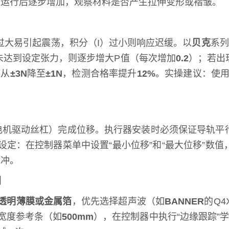
，运行后逐步增加，观察材料是否产生拉伸变形或褶皱。
过大易引起震荡，积分（I）过小则响应迟缓。以
贝克
系列
未达到设定张力，则逐步增大P值（每次增加
0.2
）；若出
动从
±3N
降至
±1N
，检测合格率提升
12%
。实操建议：使用
电机驱动丝杠）完成位移。执行器安装时必须保证导轨平
设定：在控制器菜单中设置“最小位移”和“最大位移”数
过冲。
别
透明薄膜或金属箔
，优先选择超声波（如
BANNER
的Q
宽度参考条（如
500mm
），在控制器中执行“边缘跟踪”