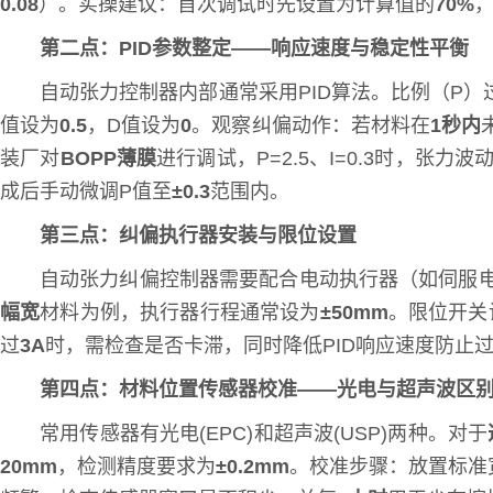
0.08
）。实操建议：首次调试时先设置为计算值的
70%
第二点：PID参数整定——响应速度与稳定性平衡
自动张力控制器内部通常采用PID算法。比例（P）
值设为
0.5
，D值设为
0
。观察纠偏动作：若材料在
1秒内
装厂对
BOPP薄膜
进行调试，P=2.5、I=0.3时，张力波
成后手动微调P值至
±0.3
范围内。
第三点：纠偏执行器安装与限位设置
自动张力纠偏控制器需要配合电动执行器（如伺服
幅宽
材料为例，执行器行程通常设为
±50mm
。限位开关
过
3A
时，需检查是否卡滞，同时降低PID响应速度防止
第四点：材料位置传感器校准——光电与超声波区
常用传感器有光电(EPC)和超声波(USP)两种。对于
20mm
，检测精度要求为
±0.2mm
。校准步骤：放置标准