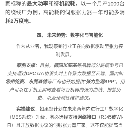
家标称的
最大功率
和
待机能耗
。以一个月产1000台
的绕线厂为例，高能耗的伺服张力器一年可能多消
耗
2万度
电。
四、 未来趋势：数字化与智能化
作为从业者，我观察到行业正在向数据驱动型张力控
制发展。
案例支撑
：目前，
德国米亚基
等品牌部分高端型号已
支持通过
OPC UA
协议实时上传张力数据至云端。国内如
常州铭赛
、
东莞森锦
等厂商也开始提供“
张力监测APP
”，用
户可以在手机上实时查看每台机器的张力曲线、报警历
史、以及预测性维护建议。
实操建议
：如果您计划在未来两年内进行工厂数字化
（MES系统）升级，务必选择支持
网络接口
（RJ45或Wi-
Fi）且开放数据协议的伺服张力器厂家。这不仅能提高当