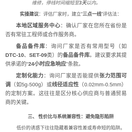
维修，停线时间缩短至
3天
以内。
实操建议
：评估厂家时，建立“
三点一线
”评估法：
本地区域服务中心
：确认厂家在您所在省份是
否有常驻工程师或合作服务商。
备品备件库
：询问厂家是否有常用型号（如
DTC-10
、
SET-09
类）的
备品备件库
。建议要求其提
供承诺的“
24小时应急响应
”条款。
定制化能力
：询问厂家是否能提供
张力范围可
调
（如5g-500g）或
线径适应性
（0.02mm-0.5mm）
的定制方案。这往往是区分核心供应商与普通贸易
商的关键。
三、 性价比与系统兼容性：避免隐形陷阱
低价的诱惑下往往隐藏着兼容性差或寿命短的陷阱。