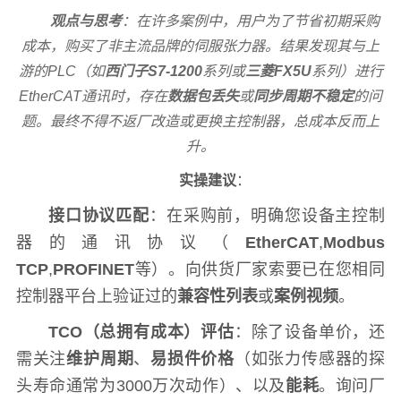
观点与思考
：在许多案例中，用户为了节省初期采购
成本，购买了非主流品牌的伺服张力器。结果发现其与上
游的PLC（如
西门子S7-1200
系列或
三菱FX5U
系列）进行
EtherCAT通讯时，存在
数据包丢失
或
同步周期不稳定
的问
题。最终不得不返厂改造或更换主控制器，总成本反而上
升。
实操建议
：
接口协议匹配
：在采购前，明确您设备主控制
器的通讯协议（
EtherCAT
,
Modbus
TCP
,
PROFINET
等）。向供货厂家索要已在您相同
控制器平台上验证过的
兼容性列表
或
案例视频
。
TCO（总拥有成本）评估
：除了设备单价，还
需关注
维护周期
、
易损件价格
（如张力传感器的探
头寿命通常为3000万次动作）、以及
能耗
。询问厂