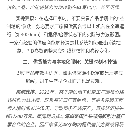
供的产品，应能将张力波动控制在
±1克
以内，甚至更优。
实操建议
：在选择厂家时，不要只看产品手册上的“控
制精度”参数，务必要求厂家提供两台或以上机台在
全速运
行
（如3000rpm）和
急停/启停
状态下的实际张力波形图。
一家有经验的供应商能解释清楚其系统如何通过前馈控
制、PID参数调整来应对线材惯性和卷径变化。
二、 供货能力与本地化服务：关键时刻不掉链
即使产品参数再优秀，如果供应链不稳定或售后响应
迟缓，对于生产型企业而言也是灾难。
案例支撑
：2022年，某华南的电子线束工厂因核心绕
线机张力器故障，联系原进口厂家维修，等待备件和工程
师入境时间长达
45天
，导致整条产线停产，直接经济损失
超过
200万元
。而同期选择与
深圳某国产头部伺服张力器厂
家
合作的企业，因厂家承诺
48小时
内提供替代方案或现场