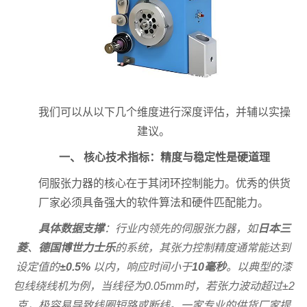
我们可以从以下几个维度进行深度评估，并辅以实操
建议。
一、 核心技术指标：精度与稳定性是硬道理
伺服张力器的核心在于其闭环控制能力。优秀的供货
厂家必须具备强大的软件算法和硬件匹配能力。
具体数据支撑
：行业内领先的伺服张力器，如
日本三
菱
、
德国博世力士乐
的系统，其张力控制精度通常能达到
设定值的
±0.5%
以内，响应时间小于
10毫秒
。以典型的漆
包线绕线机为例，当线径为0.05mm时，若张力波动超过±2
克，极容易导致线圈短路或断线。一家专业的供货厂家提