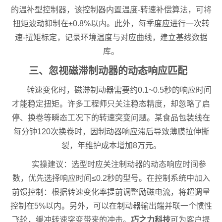
的温补型控制器，该控制器内置温度-转速补偿算法，可将
扭矩波动抑制在±0.8%以内。此外，每季度应进行一次转
速-扭矩标定，记录环境温度与对应曲线，建立基线数据
库。
三、忽视磁滞制动器的动态响应匹配
转速变化时，磁滞制动器需要约0.1~0.5秒的响应时间
才能稳定扭矩。许多工程师只关注稳态精度，却忽略了启
停、换卷等瞬态工况下的转速突变问题。某食品包装线在
每分钟120次换卷时，因制动器响应滞后导致薄膜拉伸撕
裂，年维护成本增加8万元。
实操建议：选型时应关注制动器的动态响应时间参
数，优先选择响应时间≤0.2秒的型号。在控制系统中加入
前馈控制：根据转速变化率提前调整励磁电流，将超调量
控制在5%以内。另外，可以在制动器输出端并联一个惯性
飞轮，缓冲转速突变带来的冲击。
巧之力科技
可为客户提